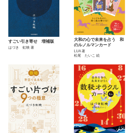
大和の心で未来を占う 和
すごい引き寄せ 増補版
のルノルマンカード
はづき 虹映 著
LUA 著
松尾 たいこ 絵