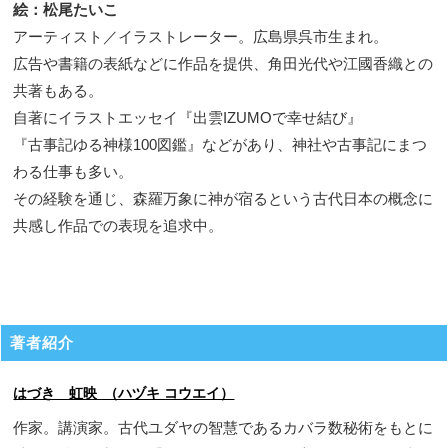
絵：松尾たいこ
アーティスト／イラストレーター。広島県呉市生まれ。
広告や書籍の表紙などに作品を提供、角田光代や江國香織との
共著もある。
自著にイラストエッセイ『出雲IZUMOで幸せ結び』
『古事記ゆる神様100図鑑』などがあり、神社や古事記にまつ
わる仕事も多い。
その経験を通じ、森羅万象に神が宿るという古代日本の概念に
共感し作品での表現を追求中。
著者紹介
はづき 虹映 （ハヅキ コウエイ）
作家。講演家。古代ユダヤの智慧であるカバラ数秘術をもとに