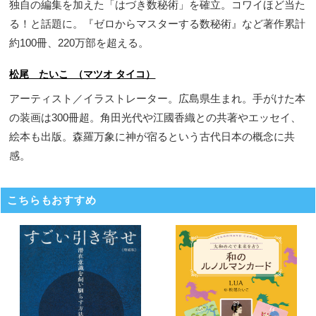
独自の編集を加えた「はづき数秘術」を確立。コワイほど当た
る！と話題に。『ゼロからマスターする数秘術』など著作累計
約100冊、220万部を超える。
松尾 たいこ （マツオ タイコ）
アーティスト／イラストレーター。広島県生まれ。手がけた本
の装画は300冊超。角田光代や江國香織との共著やエッセイ、
絵本も出版。森羅万象に神が宿るという古代日本の概念に共
感。
こちらもおすすめ