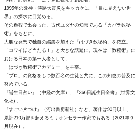
1995年の阪神・淡路大震災をキッカケに、「目に見えない世
界」の探求に目覚める。
その過程で出会った、古代ユダヤの知恵である「カバラ数秘
術」をもとに、
大胆な発想で独自の編集を加えた「はづき数秘術」を確立。
「コワイほど当たる！」と大きな話題に。現在は「数秘術」に
おける日本の第一人者として、
「はづき数秘術アカデミー」を主宰。
「プロ」の資格をもつ数百名の生徒と共に、この知恵の普及に
努めている。
『誕生日占い』（中経の文庫）、『366日誕生日全書』(世界文
化社) 、
『すごい片づけ』（河出書房新社）など、著作は90冊以上、
累計210万部を超えるミリオンセラー作家でもある（2021年９
月現在）。