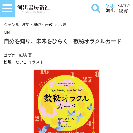
ジャンル:
哲学・思想・宗教
＞
心理
MM
自分を知り、未来をひらく 数秘オラクルカード
はづき 虹映
著
松尾 たいこ
イラスト