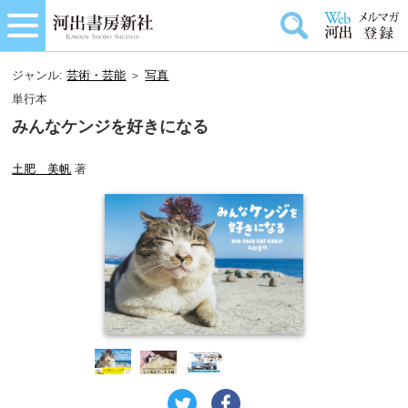
ジャンル:
芸術・芸能
＞
写真
単行本
みんなケンジを好きになる
土肥 美帆
著