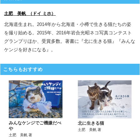
土肥 美帆 （ドイ ミホ）
北海道生まれ。2014年から北海道・小樽で生きる猫たちの姿
を撮り始める。2015年、2016年岩合光昭ネコ写真コンテスト
グランプリほか、受賞多数。著書に『北に生きる猫』『みんな
ケンジを好きになる』。
こちらもおすすめ
みんなケンジでご機嫌だべ
北に生きる猫
や
土肥 美帆 著
土肥 美帆 著