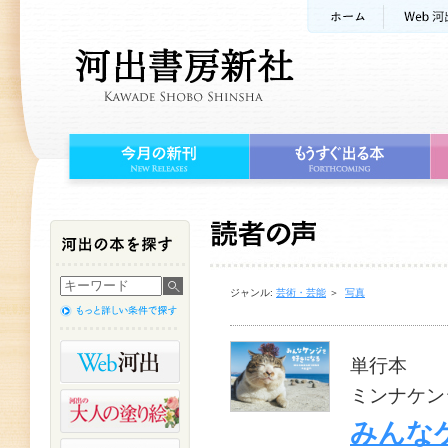
ジャンル:
芸術・芸能
＞
写真
単行本
ミンナケン
みんな