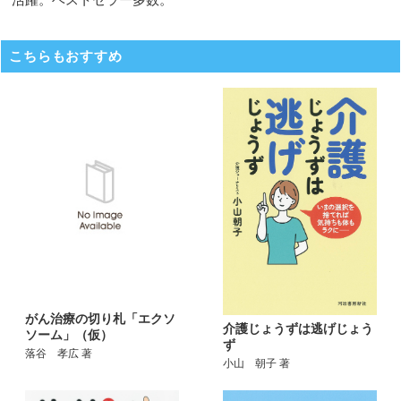
こちらもおすすめ
がん治療の切り札「エクソ
介護じょうずは逃げじょう
ソーム」（仮）
ず
落谷 孝広 著
小山 朝子 著