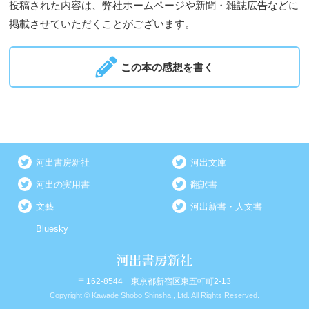
投稿された内容は、弊社ホームページや新聞・雑誌広告などに
掲載させていただくことがございます。
この本の感想を書く
河出書房新社
河出文庫
河出の実用書
翻訳書
文藝
河出新書・人文書
Bluesky
〒162-8544 東京都新宿区東五軒町2-13
Copyright © Kawade Shobo Shinsha., Ltd. All Rights Reserved.