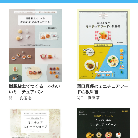
関口真優のミニチュアフー
樹脂粘土でつくる かわい
ドの教科書
いミニチュアパン
関口 真優 著
関口 真優 著