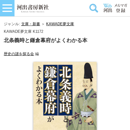
ジャンル:
文庫・新書
＞
KAWADE夢文庫
KAWADE夢文庫 K1172
北条義時と鎌倉幕府がよくわかる本
歴史の謎を探る会
編