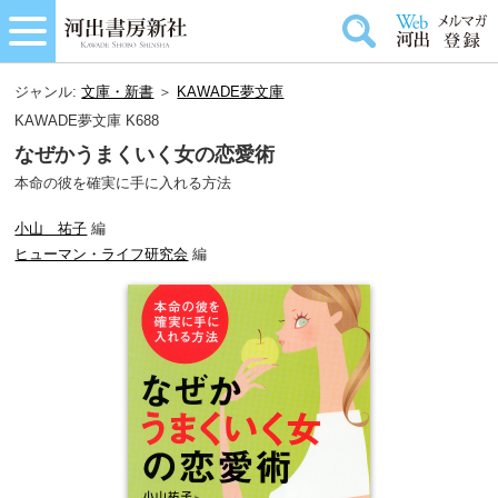
ジャンル:
文庫・新書
＞
KAWADE夢文庫
KAWADE夢文庫 K688
なぜかうまくいく女の恋愛術
本命の彼を確実に手に入れる方法
小山 祐子
編
ヒューマン・ライフ研究会
編