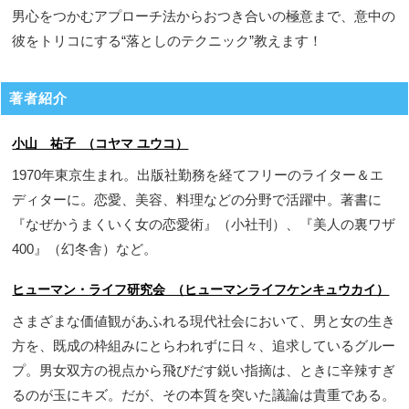
男心をつかむアプローチ法からおつき合いの極意まで、意中の
彼をトリコにする“落としのテクニック”教えます！
著者紹介
小山 祐子 （コヤマ ユウコ）
1970年東京生まれ。出版社勤務を経てフリーのライター＆エ
ディターに。恋愛、美容、料理などの分野で活躍中。著書に
『なぜかうまくいく女の恋愛術』（小社刊）、『美人の裏ワザ
400』（幻冬舎）など。
ヒューマン・ライフ研究会 （ヒューマンライフケンキュウカイ）
さまざまな価値観があふれる現代社会において、男と女の生き
方を、既成の枠組みにとらわれずに日々、追求しているグルー
プ。男女双方の視点から飛びだす鋭い指摘は、ときに辛辣すぎ
るのが玉にキズ。だが、その本質を突いた議論は貴重である。