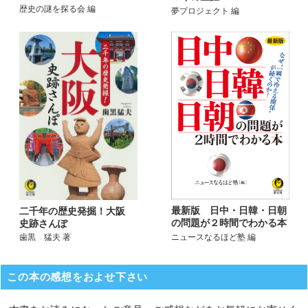
歴史の謎を探る会 編
夢プロジェクト 編
最新版 日中・日韓・日朝
二千年の歴史発掘！大阪
の問題が２時間でわかる本
史跡さんぽ
ニュースなるほど塾 編
歯黒 猛夫 著
この本の感想をおよせ下さい