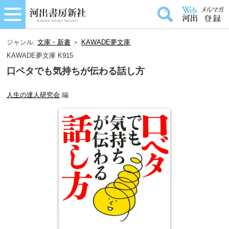
ジャンル:
文庫・新書
＞
KAWADE夢文庫
KAWADE夢文庫 K915
口ベタでも気持ちが伝わる話し方
人生の達人研究会
編