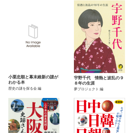
小栗忠順と幕末維新の謎が
宇野千代 情熱と波乱の９
わかる本
８年の生涯
歴史の謎を探る会 編
夢プロジェクト 編