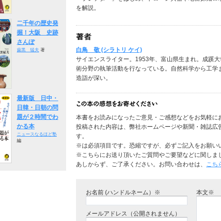
を解説。
二千年の歴史発
掘！大阪 史跡
さんぽ
白鳥 敬 (シラトリ ケイ)
歯黒 猛夫
著
サイエンスライター。1953年、富山県生まれ。成蹊
術分野の執筆活動を行なっている。自然科学から工学
造詣が深い。
最新版 日中・
日韓・日朝の問
題が２時間でわ
本書をお読みになったご意見・ご感想などをお気軽に
かる本
投稿された内容は、弊社ホームページや新聞・雑誌広
ニュースなるほど塾
す。
編
※は必須項目です。恐縮ですが、必ずご記入をお願い
※こちらにお送り頂いたご質問やご要望などに関しま
あしからず、ご了承ください。お問い合わせは、
こち
お名前 (ハンドルネーム）※
本文※
メールアドレス（公開されません）