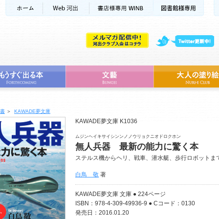
書
＞
KAWADE夢文庫
KAWADE夢文庫 K1036
ムジンヘイキサイシンンノノウリョクニオドロクホン
無人兵器 最新の能力に驚く本
ステルス機からヘリ、戦車、潜水艇、歩行ロボットま
白鳥 敬
著
KAWADE夢文庫 文庫 ● 224ページ
ISBN：978-4-309-49936-9 ● Cコード：0130
発売日：2016.01.20