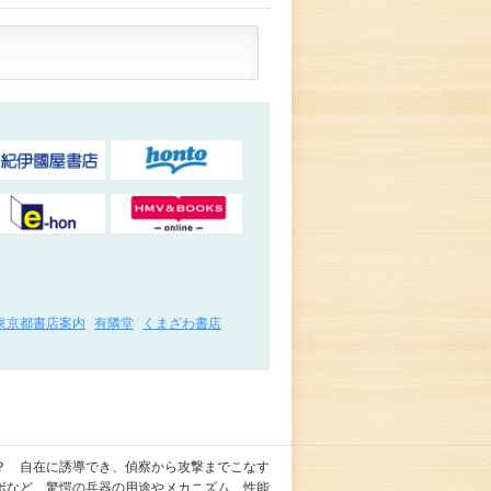
東京都書店案内
有隣堂
くまざわ書店
？ 自在に誘導でき、偵察から攻撃までこなす
ボなど、驚愕の兵器の用途やメカニズム、性能