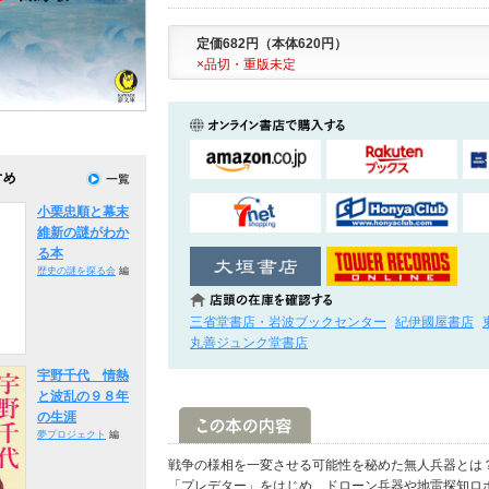
定価682円（本体620円）
×品切・重版未定
小栗忠順と幕末
維新の謎がわか
る本
歴史の謎を探る会
編
三省堂書店・岩波ブックセンター
紀伊國屋書店
丸善ジュンク堂書店
宇野千代 情熱
と波乱の９８年
の生涯
夢プロジェクト
編
戦争の様相を一変させる可能性を秘めた無人兵器とは
「プレデター」をはじめ、ドローン兵器や地雷探知ロ