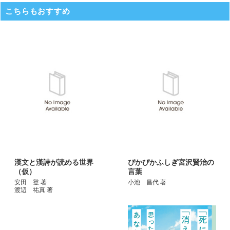
こちらもおすすめ
漢文と漢詩が読める世界
ぴかぴかふしぎ宮沢賢治の
（仮）
言葉
安田 登 著
小池 昌代 著
渡辺 祐真 著