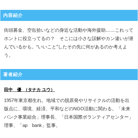
内容紹介
街頭募金、空缶拾いなどの身近な活動や海外援助……これって
ホントに役立ってるの？ そこには小さな誤解やカン違いが潜
んでいるかも。“いいこと”したその先に何があるのか考えよ
う。
著者紹介
田中 優 （タナカ ユウ）
1957年東京都生れ。地域での脱原発やリサイクルの活動を出
版点に、環境、経済、平和などのNGO活動に関わる。「未来
バンク事業組合」理事長、「日本国際ボランティアセンター」
理事、「ap bank」監事。