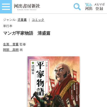
ジャンル:
児童書
｜
コミック
単行本
マンガ平家物語 清盛篇
生形 貴重
監修
阿部 高明
画