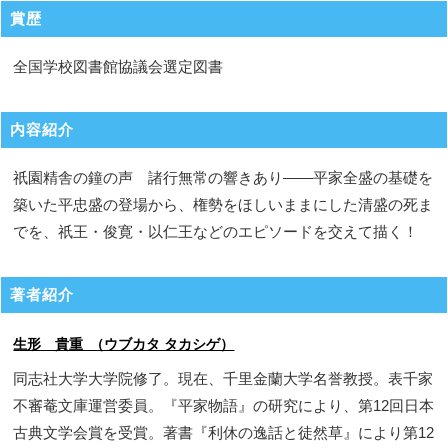
賞歴
全国学校図書館協議会選定図書
内容紹介
祇園精舎の鐘の声 諸行無常の響きあり――平家全盛の基礎を
築いた平忠盛の登場から、権勢をほしいままにした清盛の死ま
でを、祇王・俊寛・以仁王などのエピソードを交えて描く！
著者紹介
生形 貴重 （ウブカタ タカシゲ）
同志社大学大学院修了。現在、千里金蘭大学名誉教授。表千家
不審菴文庫運営委員。『平家物語』の研究により、第12回日本
古典文学会賞を受賞。著書『利休の逸話と徒然草』により第12