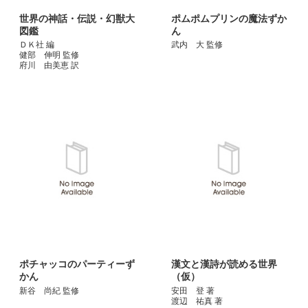
世界の神話・伝説・幻獣大
ポムポムプリンの魔法ずか
図鑑
ん
ＤＫ社 編
武内 大 監修
健部 伸明 監修
府川 由美恵 訳
ポチャッコのパーティーず
漢文と漢詩が読める世界
かん
（仮）
新谷 尚紀 監修
安田 登 著
渡辺 祐真 著