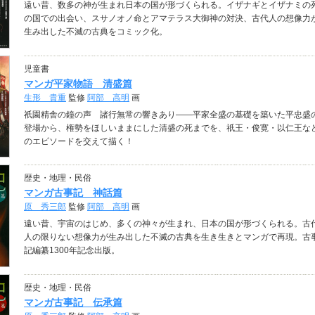
遠い昔、数多の神が生まれ日本の国が形づくられる。イザナギとイザナミの
の国での出会い、スサノオノ命とアマテラス大御神の対決、古代人の想像力
生み出した不滅の古典をコミック化。
児童書
マンガ平家物語 清盛篇
生形 貴重
監修
阿部 高明
画
祇園精舎の鐘の声 諸行無常の響きあり――平家全盛の基礎を築いた平忠盛
登場から、権勢をほしいままにした清盛の死までを、祇王・俊寛・以仁王な
のエピソードを交えて描く！
歴史・地理・民俗
マンガ古事記 神話篇
原 秀三郎
監修
阿部 高明
画
遠い昔、宇宙のはじめ、多くの神々が生まれ、日本の国が形づくられる。古
人の限りない想像力が生み出した不滅の古典を生き生きとマンガで再現。古
記編纂1300年記念出版。
歴史・地理・民俗
マンガ古事記 伝承篇