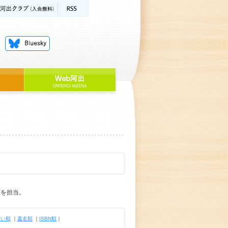
画を担当。
古い順
｜
書名順
｜
ISBN順
｜