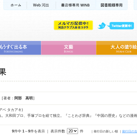
[ 著者：
阿部 高明
]
アベ タカアキ)
まれ。大和田プロ、手塚プロを経て独立。『ことわざ辞典』『中国の歴史』などの漫
9
件中
1
～
9
件を表示 ｜ 表示件数
件
｜発行日の新しい順
｜
発行日の