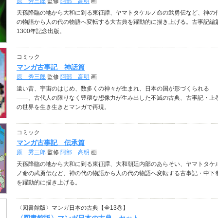
原 秀三郎
監修
阿部 高明
画
天孫降臨の地から大和に到る東征譚、ヤマトタケルノ命の武勇伝など、神の
の物語から人の代の物語へ変転する大古典を躍動的に描き上げる。古事記編
1300年記念出版。
コミック
マンガ古事記 神話篇
原 秀三郎
監修
阿部 高明
画
遠い昔、宇宙のはじめ、数多くの神々が生まれ、日本の国が形づくられる
――。古代人の限りなく豊穰な想像力が生み出した不滅の古典、古事記・上
の世界を生き生きとマンガで再現。
コミック
マンガ古事記 伝承篇
原 秀三郎
監修
阿部 高明
画
天孫降臨の地から大和に到る東征譚、大和朝廷内部のあらそい、ヤマトタケ
ノ命の武勇伝など、神の代の物語から人の代の物語へ変転する古事記・中下
を躍動的に描き上げる。
〈図書館版〉マンガ日本の古典【全13巻】