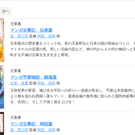
次へ
児童書
マンガ古事記 伝承篇
原 秀三郎
監修
阿部 高明
画
日本最古の歴史書をコミック化。初の天皇即位と日本の国の骨組みづくり、
マトタケルの悲運の死、美しい兄妹の恋など、神の代から人の代の物語へと
転する不滅の古典を生き生きと再現。
児童書
マンガ平家物語 鎮魂篇
生形 貴重
監修
阿部 高明
画
王朝世界の変質、滅び去る平氏への祈り──清盛が死去し、平家は木曾義仲に
より都を追われ西国へ落ちていく。盛者必滅の無常感に彩られた国民的叙事
を、哀切に、そして力強く描き上げる！
児童書
マンガ古事記 神話篇
原 秀三郎
監修
阿部 高明
画