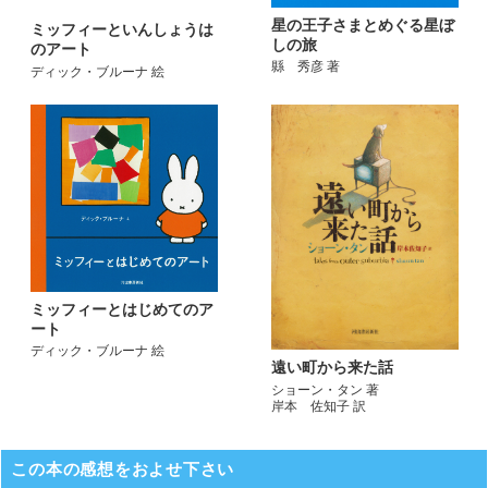
星の王子さまとめぐる星ぼ
ミッフィーといんしょうは
しの旅
のアート
縣 秀彦 著
ディック・ブルーナ 絵
ミッフィーとはじめてのア
ート
ディック・ブルーナ 絵
遠い町から来た話
ショーン・タン 著
岸本 佐知子 訳
この本の感想をおよせ下さい