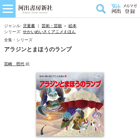
ジャンル:
児童書
｜
芸術・芸能
＞
絵本
シリーズ:
せかいめいさくアニメえほん
全集・シリーズ
アラジンとまほうのランプ
宮崎 照代
絵