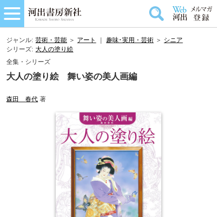
ジャンル:
芸術・芸能
＞
アート
｜
趣味･実用・芸術
＞
シニア
シリーズ:
大人の塗り絵
全集・シリーズ
大人の塗り絵 舞い姿の美人画編
森田 春代
著