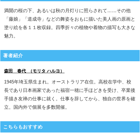
満開の桜の下、あるいは秋の月灯りに照らされて……その他
「藤娘」「道成寺」などの舞姿をおもに描いた美人画の原画と
塗り絵を各１１枚収録。四季折々の植物や着物の描写も大きな
魅力。
著者紹介
森田 春代 （モリタ ハルヨ）
1945年埼玉県生まれ。オーストラリア在住。高校在学中、校
長であり日本画家であった福宿一穂に手ほどきを受け、卒業後
手描き友禅の仕事に就く。仕事を辞してから、独自の世界を確
立。国内外で個展を多数開催。
こちらもおすすめ