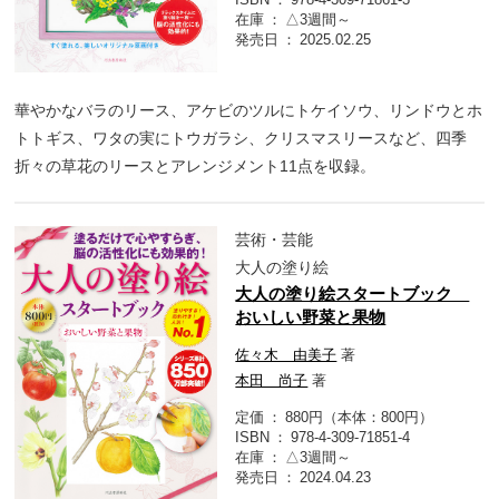
在庫
△3週間～
発売日
2025.02.25
華やかなバラのリース、アケビのツルにトケイソウ、リンドウとホ
トトギス、ワタの実にトウガラシ、クリスマスリースなど、四季
折々の草花のリースとアレンジメント11点を収録。
芸術・芸能
大人の塗り絵
大人の塗り絵スタートブック
おいしい野菜と果物
佐々木 由美子
著
本田 尚子
著
定価
880円（本体：800円）
ISBN
978-4-309-71851-4
在庫
△3週間～
発売日
2024.04.23