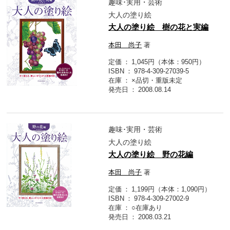
趣味･実用・芸術
大人の塗り絵
大人の塗り絵 樹の花と実編
本田 尚子
著
定価
1,045円（本体：950円）
ISBN
978-4-309-27039-5
在庫
×品切・重版未定
発売日
2008.08.14
趣味･実用・芸術
大人の塗り絵
大人の塗り絵 野の花編
本田 尚子
著
定価
1,199円（本体：1,090円）
ISBN
978-4-309-27002-9
在庫
○在庫あり
発売日
2008.03.21