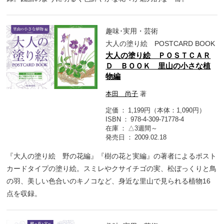
趣味･実用・芸術
大人の塗り絵 POSTCARD BOOK
大人の塗り絵 ＰＯＳＴＣＡＲ
Ｄ ＢＯＯＫ 里山の小さな植
物編
本田 尚子
著
定価
1,199円（本体：1,090円）
ISBN
978-4-309-71778-4
在庫
△3週間～
発売日
2009.02.18
『大人の塗り絵 野の花編』『樹の花と実編』の著者によるポスト
カードタイプの塗り絵。スミレやクサイチゴの実、松ぼっくりと鳥
の羽、美しい色合いのキノコなど、身近な里山で見られる植物16
点を収録。