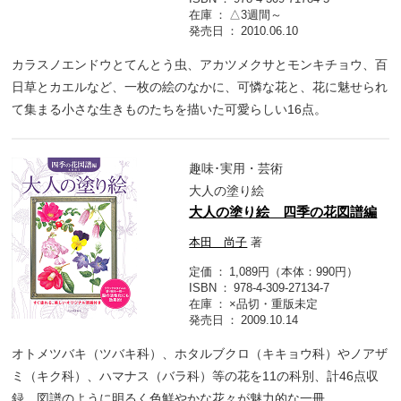
在庫
△3週間～
発売日
2010.06.10
カラスノエンドウとてんとう虫、アカツメクサとモンキチョウ、百
日草とカエルなど、一枚の絵のなかに、可憐な花と、花に魅せられ
て集まる小さな生きものたちを描いた可愛らしい16点。
趣味･実用・芸術
大人の塗り絵
大人の塗り絵 四季の花図譜編
本田 尚子
著
定価
1,089円（本体：990円）
ISBN
978-4-309-27134-7
在庫
×品切・重版未定
発売日
2009.10.14
オトメツバキ（ツバキ科）、ホタルブクロ（キキョウ科）やノアザ
ミ（キク科）、ハマナス（バラ科）等の花を11の科別、計46点収
録。図譜のように明るく色鮮やかな花々が魅力的な一冊。