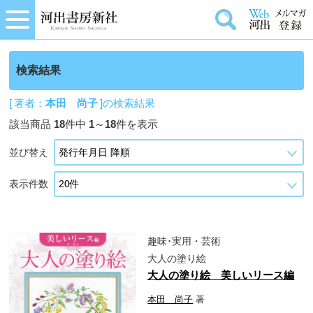
検索結果
[ 著者：
本田 尚子
]の検索結果
該当商品
18
件中
1
～
18
件を表示
並び替え
表示件数
趣味･実用・芸術
大人の塗り絵
大人の塗り絵 美しいリース編
本田 尚子
著