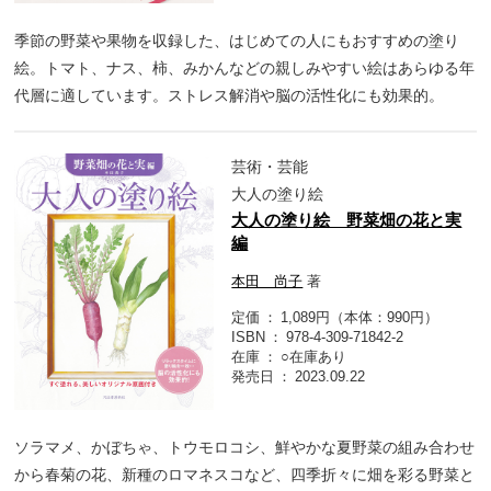
季節の野菜や果物を収録した、はじめての人にもおすすめの塗り
絵。トマト、ナス、柿、みかんなどの親しみやすい絵はあらゆる年
代層に適しています。ストレス解消や脳の活性化にも効果的。
芸術・芸能
大人の塗り絵
大人の塗り絵 野菜畑の花と実
編
本田 尚子
著
定価
1,089円（本体：990円）
ISBN
978-4-309-71842-2
在庫
○在庫あり
発売日
2023.09.22
ソラマメ、かぼちゃ、トウモロコシ、鮮やかな夏野菜の組み合わせ
から春菊の花、新種のロマネスコなど、四季折々に畑を彩る野菜と