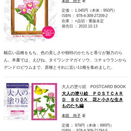
本田 尚子
著
定価
1,045円（本体：950円）
ISBN
978-4-309-27209-2
在庫
×品切・重版未定
発売日
2010.10.13
幅広い品種をもち、色の美しさや独特のかたちと香りが魅力のら
ん。本書では、えびね、タイワンクマガイソウ、コチョウランから
デンドロビウムまで、原種とそれに近い11種を集めました。
大人の塗り絵 POSTCARD BOOK
大人の塗り絵 ＰＯＳＴＣＡＲ
Ｄ ＢＯＯＫ 花と小さな生き
ものたち編
本田 尚子
著
定価
979円（本体：890円）
ISBN
978-4-309-71784-5