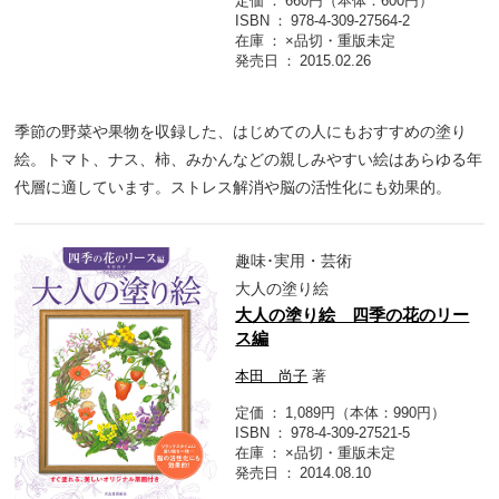
定価
660円（本体：600円）
ISBN
978-4-309-27564-2
在庫
×品切・重版未定
発売日
2015.02.26
季節の野菜や果物を収録した、はじめての人にもおすすめの塗り
絵。トマト、ナス、柿、みかんなどの親しみやすい絵はあらゆる年
代層に適しています。ストレス解消や脳の活性化にも効果的。
趣味･実用・芸術
大人の塗り絵
大人の塗り絵 四季の花のリー
ス編
本田 尚子
著
定価
1,089円（本体：990円）
ISBN
978-4-309-27521-5
在庫
×品切・重版未定
発売日
2014.08.10