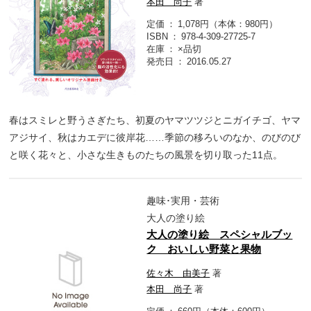
本田 尚子
著
定価
1,078円（本体：980円）
ISBN
978-4-309-27725-7
在庫
×品切
発売日
2016.05.27
春はスミレと野うさぎたち、初夏のヤマツツジとニガイチゴ、ヤマ
アジサイ、秋はカエデに彼岸花……季節の移ろいのなか、のびのび
と咲く花々と、小さな生きものたちの風景を切り取った11点。
趣味･実用・芸術
大人の塗り絵
大人の塗り絵 スペシャルブッ
ク おいしい野菜と果物
佐々木 由美子
著
本田 尚子
著