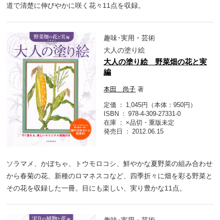
道で清楚に伸びやかに咲く花々11点を収録。
趣味･実用・芸術
大人の塗り絵
大人の塗り絵 野菜畑の花と実
編
本田 尚子
著
定価
1,045円（本体：950円）
ISBN
978-4-309-27331-0
在庫
×品切・重版未定
発売日
2012.06.15
ソラマメ、かぼちゃ、トウモロコシ、鮮やかな夏野菜の組み合わせ
から春菊の花、新種のロマネスコなど、四季折々に畑を彩る野菜と
その花を収録した一冊。目にも楽しい、実り豊かな11点。