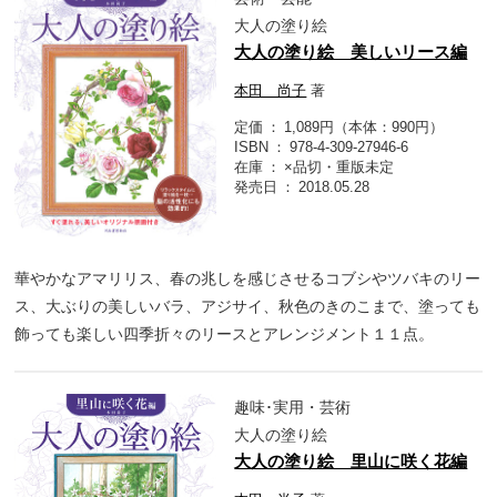
大人の塗り絵
大人の塗り絵 美しいリース編
本田 尚子
著
定価
1,089円（本体：990円）
ISBN
978-4-309-27946-6
在庫
×品切・重版未定
発売日
2018.05.28
華やかなアマリリス、春の兆しを感じさせるコブシやツバキのリー
ス、大ぶりの美しいバラ、アジサイ、秋色のきのこまで、塗っても
飾っても楽しい四季折々のリースとアレンジメント１１点。
趣味･実用・芸術
大人の塗り絵
大人の塗り絵 里山に咲く花編