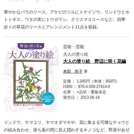
華やかなバラのリース、アケビのツルにトケイソウ、リンドウとホ
トトギス、ワタの実にトウガラシ、クリスマスリースなど、四季
折々の草花のリースとアレンジメント11点を収録。
芸術・芸能
大人の塗り絵
大人の塗り絵 野辺に咲く花編
本田 尚子
著
定価
1,045円（本体：950円）
ISBN
978-4-309-27414-0
在庫
×品切・重版未定
発売日
2013.06.14
リンドウ、ヤマユリ、ヤマオダマキや、花に集まる可憐なチョウと
の組み合わせ、落ち葉の間に見え隠れするキノコなど、野原やあぜ