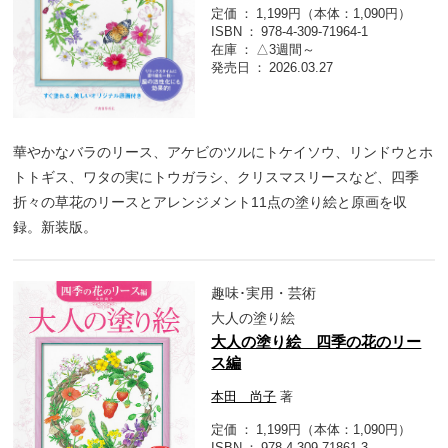
定価
1,199円（本体：1,090円）
ISBN
978-4-309-71964-1
在庫
△3週間～
発売日
2026.03.27
華やかなバラのリース、アケビのツルにトケイソウ、リンドウとホ
トトギス、ワタの実にトウガラシ、クリスマスリースなど、四季
折々の草花のリースとアレンジメント11点の塗り絵と原画を収
録。新装版。
趣味･実用・芸術
大人の塗り絵
大人の塗り絵 四季の花のリー
ス編
本田 尚子
著
定価
1,199円（本体：1,090円）
ISBN
978-4-309-71861-3