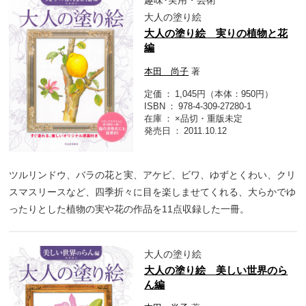
趣味･実用・芸術
大人の塗り絵
大人の塗り絵 実りの植物と花
編
本田 尚子
著
定価
1,045円（本体：950円）
ISBN
978-4-309-27280-1
在庫
×品切・重版未定
発売日
2011.10.12
ツルリンドウ、バラの花と実、アケビ、ビワ、ゆずとくわい、クリ
スマスリースなど、四季折々に目を楽しませてくれる、大らかでゆ
ったりとした植物の実や花の作品を11点収録した一冊。
大人の塗り絵
大人の塗り絵 美しい世界のら
ん編