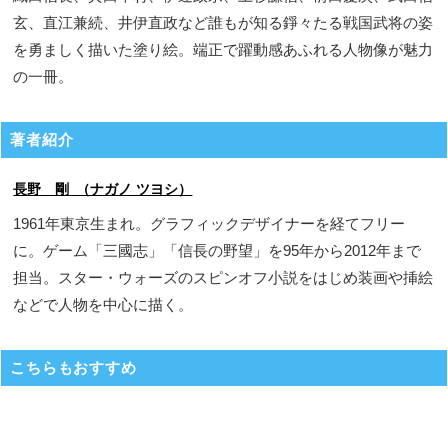
玄、直江兼続、井伊直政など誰もが知る錚々たる戦国武将の姿
を勇ましく描いた塗り絵。端正で躍動感あふれる人物像が魅力
の一冊。
著者紹介
長野 剛 （ナガノ ツヨシ）
1961年東京生まれ。グラフィックデザイナーを経てフリー
に。ゲーム「三國志」「信長の野望」を95年から2012年まで
担当。スター・ウォーズのスピンオフ小説をはじめ装画や挿絵
などで人物を中心に描く。
こちらもおすすめ