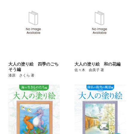
大人の塗り絵 四季のごち
大人の塗り絵 和の花編
そう編
佐々木 由美子 著
漆原 さくら 著