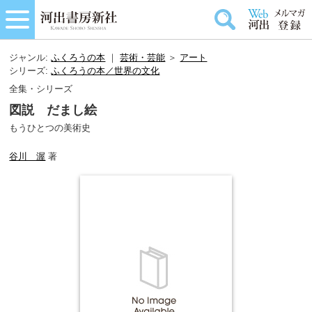
ジャンル:
ふくろうの本
｜
芸術・芸能
＞
アート
シリーズ:
ふくろうの本／世界の文化
全集・シリーズ
図説 だまし絵
もうひとつの美術史
谷川 渥
著