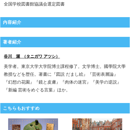
全国学校図書館協議会選定図書
内容紹介
著者紹介
谷川 渥 （タニガワ アツシ）
美学者。東京大学大学院博士課程修了。文学博士。國學院大學
教授などを歴任。著書に『図説 だまし絵』『芸術表層論』
『幻想の花園』『鏡と皮膚』『肉体の迷宮』『美学の逆説』
『新編 芸術をめぐる言葉』ほか。
こちらもおすすめ