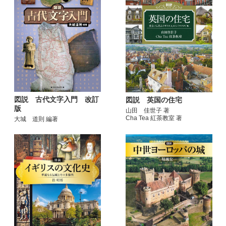
図説 古代文字入門 改訂
図説 英国の住宅
版
山田 佳世子 著
Cha Tea 紅茶教室 著
大城 道則 編著