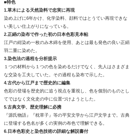
■特色
1.草木による天然染料で忠実に再現
染め上げに6年かけ、化学染料、顔料ではとうてい再現できな
い美しい仕上がりになっている。
2.正絹の染布で作った初の日本色彩見本帖
江戸の紺染め一枚のみ木綿を使用、あとは最も発色の良い正絹
羽二重に染めた。
3.染色法の過程を分析提示
１つの材料から１つの色を染めるだけでなく、先人はさまざま
な交染を工夫していた。その過程も染布で示した。
4.古代から江戸まで歴史的に編集
色彩の登場を歴史的に追う視点を重視し、色を個別のものとし
てではなく文化史の中に位置づけようとした。
5.古典文学、歴史理解に必携
『源氏物語』『枕草子』等の平安文学から江戸文学まで。古典
に登場する色名が多くの実例の布色で理解できる。
6.日本色彩史と染色技術の詳細な解説書付