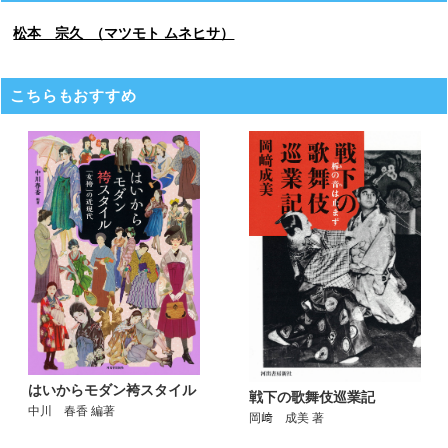
松本 宗久 （マツモト ムネヒサ）
こちらもおすすめ
はいからモダン袴スタイル
戦下の歌舞伎巡業記
中川 春香 編著
岡﨑 成美 著