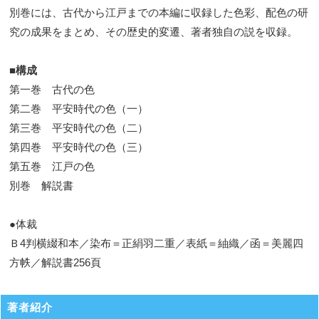
別巻には、古代から江戸までの本編に収録した色彩、配色の研
究の成果をまとめ、その歴史的変遷、著者独自の説を収録。
■構成
第一巻 古代の色
第二巻 平安時代の色（一）
第三巻 平安時代の色（二）
第四巻 平安時代の色（三）
第五巻 江戸の色
別巻 解説書
●体裁
Ｂ4判横綴和本／染布＝正絹羽二重／表紙＝紬織／函＝美麗四
方帙／解説書256頁
著者紹介