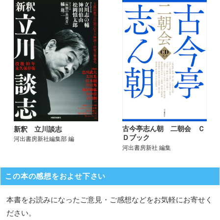
古今亭志ん朝 二朝会 Ｃ
新釈 立川談志
Ｄブック
河出書房新社編集部 編
河出書房新社 編集
この本の感想をおよせ下さい
本書をお読みになったご意見・ご感想などをお気軽にお寄せく
ださい。