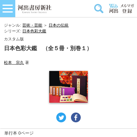
ジャンル:
芸術・芸能
＞
日本の伝統
シリーズ:
日本色彩大鑑
カスタム版
日本色彩大鑑 （全５冊・別巻１）
松本 宗久
著
単行本 0ページ