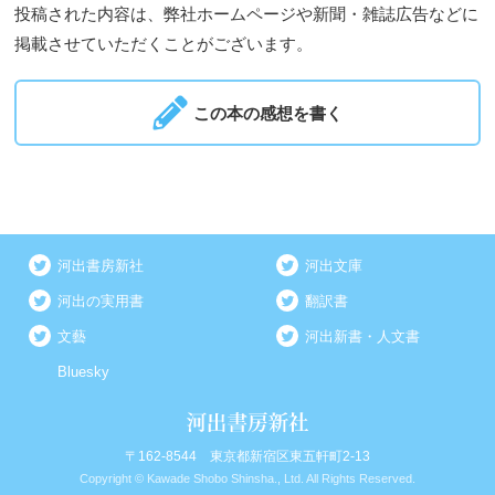
投稿された内容は、弊社ホームページや新聞・雑誌広告などに
掲載させていただくことがございます。
この本の感想を書く
河出書房新社
河出文庫
河出の実用書
翻訳書
文藝
河出新書・人文書
Bluesky
〒162-8544 東京都新宿区東五軒町2-13
Copyright © Kawade Shobo Shinsha., Ltd. All Rights Reserved.