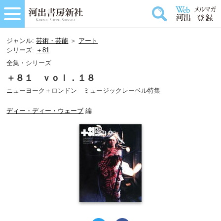
ジャンル:
芸術・芸能
＞
アート
シリーズ:
＋81
全集・シリーズ
＋８１ ｖｏｌ．１８
ニューヨーク＋ロンドン ミュージックレーベル特集
ディー・ディー・ウェーブ
編