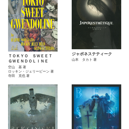
ジャポネステティーク
ＴＯＫＹＯ ＳＷＥＥＴ
山本 タカト 著
ＧＷＥＮＤＯＬＩＮＥ
空山 基 著
ロッキン・ジェリービーン 著
寺田 克也 著