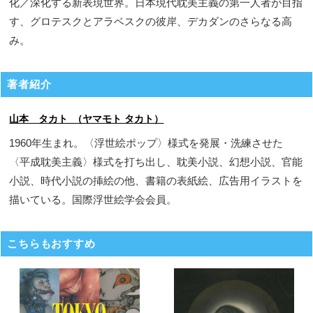
化／深化する新表現世界。日本現代耽美主義の第一人者が目指
す、グロテスクとアラベスクの彼岸、デカダンのさらなる高
み。
著者紹介
山本 タカト （ヤマモト タカト）
1960年生まれ。〈浮世絵ポップ〉様式を発展・洗練させた
〈平成耽美主義〉様式を打ち出し、耽美小説、幻想小説、官能
小説、時代小説の挿絵の他、書籍の表紙絵、広告用イラストを
描いている。国際浮世絵学会会員。
こちらもおすすめ