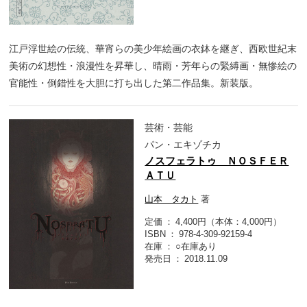
江戸浮世絵の伝統、華宵らの美少年絵画の衣鉢を継ぎ、西欧世紀末
美術の幻想性・浪漫性を昇華し、晴雨・芳年らの緊縛画・無惨絵の
官能性・倒錯性を大胆に打ち出した第二作品集。新装版。
芸術・芸能
パン・エキゾチカ
ノスフェラトゥ ＮＯＳＦＥＲ
ＡＴＵ
山本 タカト
著
定価
4,400円（本体：4,000円）
ISBN
978-4-309-92159-4
在庫
○在庫あり
発売日
2018.11.09