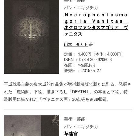
パン・エキゾチカ
Ｎｅｃｒｏｐｈａｎｔａｓｍａ
ｇｏｒｉａ Ｖａｎｉｔａｓ
ネクロファンタスマゴリア ヴ
ァニタス
山本 タカト
著
定価
4,400円（本体：4,000円）
ISBN
978-4-309-92060-3
在庫
○在庫あり
発売日
2015.07.27
平成耽美主義の集大成的作品集が増補新装版で新たに甦る。発掘さ
れた「魔術師」下絵、描き下ろし「DEATH II」の本画と下絵、特
装版用に描かれた「ヴァニタス画」30点等を追加収録。
芸術・芸能
パン・エキゾチカ
草迷宮