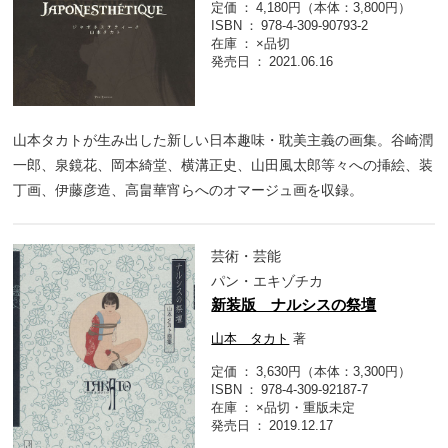
定価
4,180円（本体：3,800円）
ISBN
978-4-309-90793-2
在庫
×品切
発売日
2021.06.16
山本タカトが生み出した新しい日本趣味・耽美主義の画集。谷崎潤
一郎、泉鏡花、岡本綺堂、横溝正史、山田風太郎等々への挿絵、装
丁画、伊藤彦造、高畠華宵らへのオマージュ画を収録。
芸術・芸能
パン・エキゾチカ
新装版 ナルシスの祭壇
山本 タカト
著
定価
3,630円（本体：3,300円）
ISBN
978-4-309-92187-7
在庫
×品切・重版未定
発売日
2019.12.17