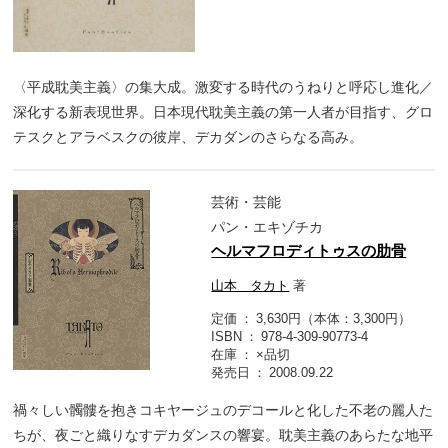
〈平成耽美主義〉の集大成。激変する時代のうねりと呼応し進化／
深化する新表現世界。日本現代耽美主義の第一人者が目指す、グロ
テスクとアラベスクの彼岸、デカダンのさらなる高み。
芸術・芸能
パン・エキゾチカ
ヘルマフロディトゥスの肋骨
山本 タカト
著
定価
3,630円（本体：3,300円）
ISBN
978-4-309-90773-4
在庫
×品切
発売日
2008.09.22
禍々しい髑髏を抱きコキヤージュのデコールと化した不老の麗人た
ちが、夜ごと織りなすデカダンスの響宴。耽美主義のあらたな地平