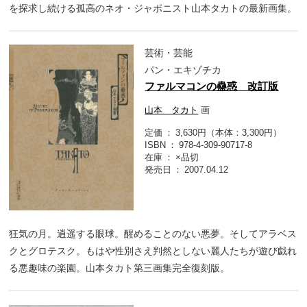
を探求し続ける孤高のネオ・ジャポニスト山本タカトの最新画集。
芸術・芸能
パン・エキゾチカ
ファルマコンの蠱惑 改訂版
山本 タカト
画
定価
3,630円（本体：3,300円）
ISBN
978-4-309-90717-8
在庫
×品切
発売日
2007.04.12
狂気の月。逍遥する眼球。醒めることのない悪夢。そしてアラベス
クとグロテスク。もはや性別さえ判然としない麗人たちが遊び戯れ
る悪趣味の楽園。山本タカト第三画集完全復刻版。