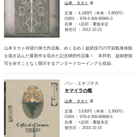
山本 タカト
著
定価
4,180円（本体：3,800円）
ISBN
978-4-309-90965-3
在庫
×品切・重版未定
発売日
2012.10.22
山本タカト待望の第七作品集。めくるめく超絶技巧の宇宙観身体観
を描き込んだ最新作を収めた記念碑的作品集！ 本邦初、超細密描
写を余すことなく開示するアンダードローイングも収録。
パン・エキゾチカ
キマイラの柩
山本 タカト
著
定価
3,630円（本体：3,300円）
ISBN
978-4-309-90888-5
在庫
×品切・重版未定
発売日
2010.10.15