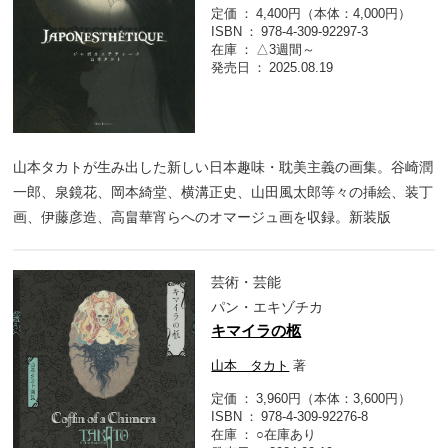
定価
4,400円（本体：4,000円）
ISBN
978-4-309-92297-3
在庫
△3週間～
発売日
2025.08.19
山本タカトが生み出した新しい日本趣味・耽美主義の画集。谷崎潤
一郎、泉鏡花、岡本綺堂、横溝正史、山田風太郎等々の挿絵、装丁
画、伊藤彦造、高畠華宵らへのオマージュ画を収録。新装版
芸術・芸能
パン・エキゾチカ
キマイラの柩
山本 タカト
著
定価
3,960円（本体：3,600円）
ISBN
978-4-309-92276-8
在庫
○在庫あり