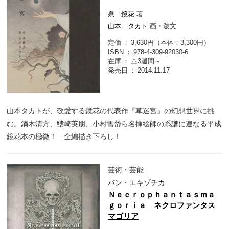
泉 鏡花
著
山本 タカト
画・跋文
定価
3,630円（本体：3,300円）
ISBN
978-4-309-92030-6
在庫
△3週間～
発売日
2014.11.17
山本タカトが、敬愛する鏡花の代表作『草迷宮』の幻想世界に挑
む。鏑木清方、鰭崎英朋、小村雪岱ら名挿絵師の系譜に連なる平成
鏡花本の極微！ 全編描き下ろし！
芸術・芸能
パン・エキゾチカ
Ｎｅｃｒｏｐｈａｎｔａｓｍａ
ｇｏｒｉａ ネクロファンタス
マゴリア