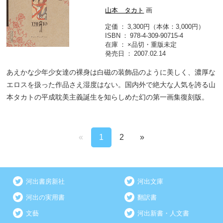
山本 タカト
画
定価
3,300円（本体：3,000円）
ISBN
978-4-309-90715-4
在庫
×品切・重版未定
発売日
2007.02.14
あえかな少年少女達の裸身は白磁の装飾品のように美しく、濃厚な
エロスを扱った作品さえ湿度はない。国内外で絶大な人気を誇る山
本タカトの平成耽美主義誕生を知らしめた幻の第一画集復刻版。
«
1
2
»
河出書房新社
河出文庫
河出の実用書
翻訳書
文藝
河出新書・人文書