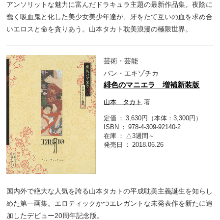
アンソリットな魅力に富んだドラキュラ主題の最新作品集。夜陰に
蠢く吸血鬼と化した美少女美少年達が、牙をたて互いの血を求め合
いエロスと命を貪りあう。山本タカト耽美浪漫の極限世界。
芸術・芸能
パン・エキゾチカ
緋色のマニエラ 増補新装版
山本 タカト
著
定価
3,630円（本体：3,300円）
ISBN
978-4-309-92140-2
在庫
△3週間～
発売日
2018.06.26
国内外で絶大な人気を誇る山本タカトの平成耽美主義誕生を知らし
めた第一画集。エロティックかつエレガントな未発表作を新たに追
加したデビュー20周年記念版。