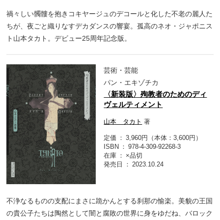
禍々しい髑髏を抱きコキヤージュのデコールと化した不老の麗人た
ちが、夜ごと織りなすデカダンスの響宴。孤高のネオ・ジャポニス
ト山本タカト。デビュー25周年記念版。
芸術・芸能
パン・エキゾチカ
〈新装版〉殉教者のためのディ
ヴェルティメント
山本 タカト
著
定価
3,960円（本体：3,600円）
ISBN
978-4-309-92268-3
在庫
×品切
発売日
2023.10.24
不浄なるものの支配にまさに跪かんとする刹那の愉楽。美貌の王国
の貴公子たちは陶然として闇と腐敗の世界に身をゆだね、バロック