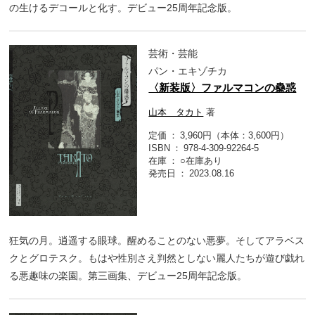
の生けるデコールと化す。デビュー25周年記念版。
芸術・芸能
パン・エキゾチカ
〈新装版〉ファルマコンの蠱惑
山本 タカト
著
定価
3,960円（本体：3,600円）
ISBN
978-4-309-92264-5
在庫
○在庫あり
発売日
2023.08.16
狂気の月。逍遥する眼球。醒めることのない悪夢。そしてアラベス
クとグロテスク。もはや性別さえ判然としない麗人たちが遊び戯れ
る悪趣味の楽園。第三画集、デビュー25周年記念版。