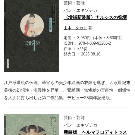
芸術・芸能
パン・エキゾチカ
〈増補新装版〉ナルシスの祭壇
山本 タカト
著
定価
3,960円（本体：3,600円）
ISBN
978-4-309-92265-2
在庫
×品切
発売日
2023.08.16
江戸浮世絵の伝統、華宵らの美少年絵画の衣鉢を継ぎ、西欧世紀末
美術の幻想性・浪漫性を昇華し、緊縛画・無惨絵の官能性・倒錯性
を大胆に打ち出した第二作品集。デビュー25周年記念版。
芸術・芸能
パン・エキゾチカ
新装版 ヘルマフロディトゥス