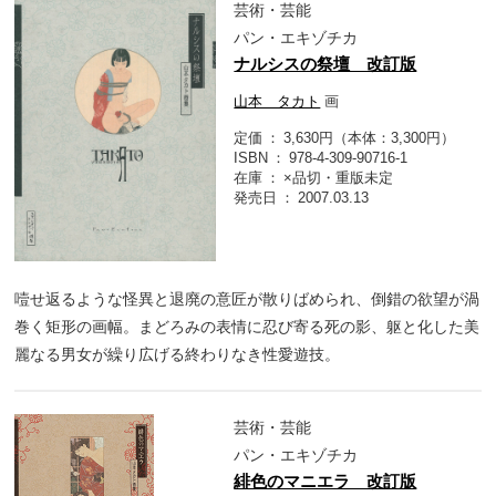
芸術・芸能
パン・エキゾチカ
ナルシスの祭壇 改訂版
山本 タカト
画
定価
3,630円（本体：3,300円）
ISBN
978-4-309-90716-1
在庫
×品切・重版未定
発売日
2007.03.13
噎せ返るような怪異と退廃の意匠が散りばめられ、倒錯の欲望が渦
巻く矩形の画幅。まどろみの表情に忍び寄る死の影、躯と化した美
麗なる男女が繰り広げる終わりなき性愛遊技。
芸術・芸能
パン・エキゾチカ
緋色のマニエラ 改訂版