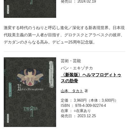
発売日
2024.02.19
激変する時代のうねりと呼応し進化／深化する新表現世界。日本現
代耽美主義の第一人者が目指す、グロテスクとアラベスクの彼岸、
デカダンのさらなる高み。デビュー25周年記念版。
芸術・芸能
パン・エキゾチカ
〈新装版〉ヘルマフロディトゥ
スの肋骨
山本 タカト
著
定価
3,960円（本体：3,600円）
ISBN
978-4-309-92274-4
在庫
○在庫あり
発売日
2023.12.25