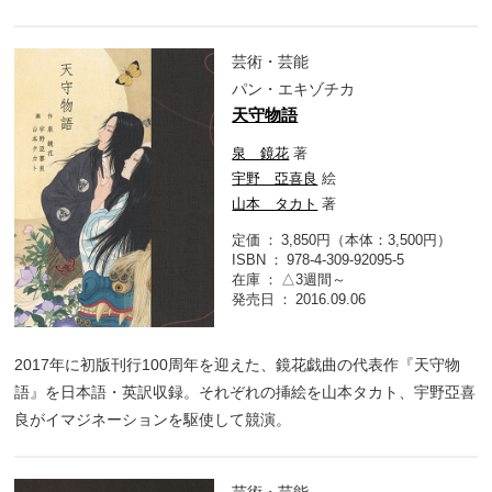
芸術・芸能
パン・エキゾチカ
天守物語
泉 鏡花
著
宇野 亞喜良
絵
山本 タカト
著
定価
3,850円（本体：3,500円）
ISBN
978-4-309-92095-5
在庫
△3週間～
発売日
2016.09.06
2017年に初版刊行100周年を迎えた、鏡花戯曲の代表作『天守物
語』を日本語・英訳収録。それぞれの挿絵を山本タカト、宇野亞喜
良がイマジネーションを駆使して競演。
芸術・芸能