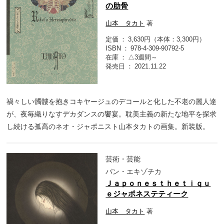
の肋骨
山本 タカト
著
定価
3,630円（本体：3,300円）
ISBN
978-4-309-90792-5
在庫
△3週間～
発売日
2021.11.22
禍々しい髑髏を抱きコキヤージュのデコールと化した不老の麗人達
が、夜毎織りなすデカダンスの饗宴。耽美主義の新たな地平を探求
し続ける孤高のネオ・ジャポニスト山本タカトの画集。新装版。
芸術・芸能
パン・エキゾチカ
Ｊａｐｏｎｅｓｔｈｅｔｉｑｕ
ｅジャポネステティーク
山本 タカト
著