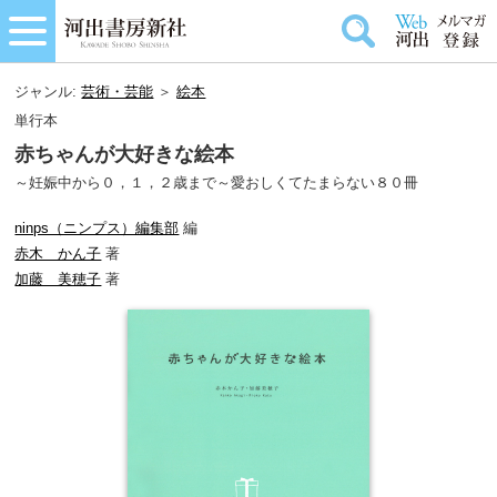
ジャンル:
芸術・芸能
＞
絵本
単行本
赤ちゃんが大好きな絵本
～妊娠中から０，１，２歳まで～愛おしくてたまらない８０冊
ninps（ニンプス）編集部
編
赤木 かん子
著
加藤 美穂子
著