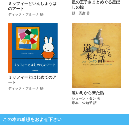
星の王子さまとめぐる星ぼ
ミッフィーといんしょうは
しの旅
のアート
縣 秀彦 著
ディック・ブルーナ 絵
ミッフィーとはじめてのア
ート
ディック・ブルーナ 絵
遠い町から来た話
ショーン・タン 著
岸本 佐知子 訳
この本の感想をおよせ下さい