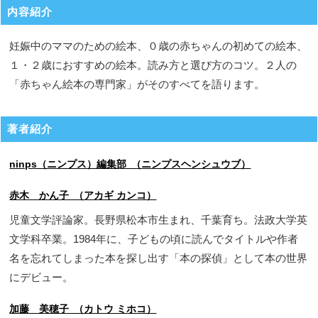
内容紹介
妊娠中のママのための絵本、０歳の赤ちゃんの初めての絵本、
１・２歳におすすめの絵本。読み方と選び方のコツ。２人の
「赤ちゃん絵本の専門家」がそのすべてを語ります。
著者紹介
ninps（ニンプス）編集部 （ニンプスヘンシュウブ）
赤木 かん子 （アカギ カンコ）
児童文学評論家。長野県松本市生まれ、千葉育ち。法政大学英
文学科卒業。1984年に、子どもの頃に読んでタイトルや作者
名を忘れてしまった本を探し出す「本の探偵」として本の世界
にデビュー。
加藤 美穂子 （カトウ ミホコ）