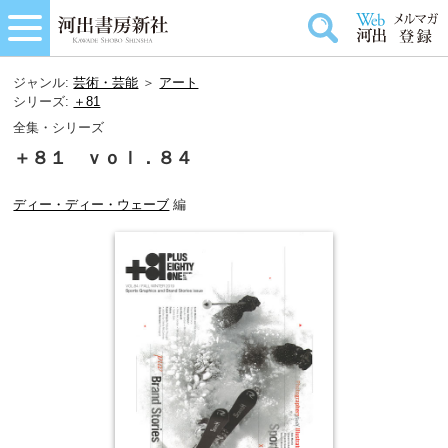
ジャンル:
芸術・芸能
＞
アート
シリーズ:
＋81
全集・シリーズ
＋８１ ｖｏｌ．８４
ディー・ディー・ウェーブ
編