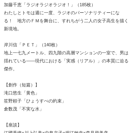
加藤千恵「ラジオラジオラジオ！」（185枚）
わたしとトモは週に一度、ラジオのパーソナリティーにな
る！ 地方のＦＭを舞台に、すれちがう二人の女子高生を描く
新境地。
岸川信「ＰＥＴ」（140枚）
地上一七九メートル、四九階の高層マンションの一室で、男は
揺れている――現代における「実感（リアル）」の本質に迫る
傑作。
【創作（短篇）】
滝口悠生「黄色」
笙野頼子「ひょうすべの約束」
倉数茂「不実な水」
【座談】
江國香織×川上弘美×中島京子×堀江敏幸×森見登美彦