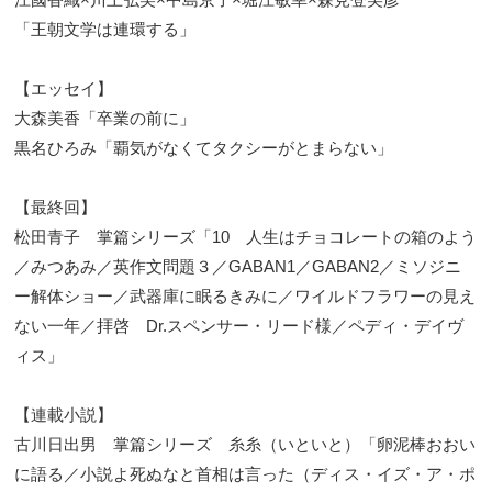
「王朝文学は連環する」
【エッセイ】
大森美香「卒業の前に」
黒名ひろみ「覇気がなくてタクシーがとまらない」
【最終回】
松田青子 掌篇シリーズ「10 人生はチョコレートの箱のよう
／みつあみ／英作文問題３／GABAN1／GABAN2／ミソジニ
ー解体ショー／武器庫に眠るきみに／ワイルドフラワーの見え
ない一年／拝啓 Dr.スペンサー・リード様／ペディ・デイヴ
ィス」
【連載小説】
古川日出男 掌篇シリーズ 糸糸（いといと）「卵泥棒おおい
に語る／小説よ死ぬなと首相は言った（ディス・イズ・ア・ポ