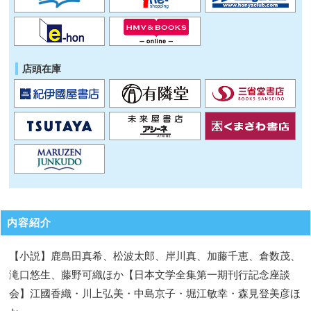
店頭在庫
内容紹介
【小説】鹿島田真希、松波太郎、岸川真、加藤千恵、倉数茂、
滝口悠生、藤野可織ほか【日本文学全集第一期刊行記念座談
会】江國香織・川上弘美・中島京子・堀江敏幸・森見登美彦ほ