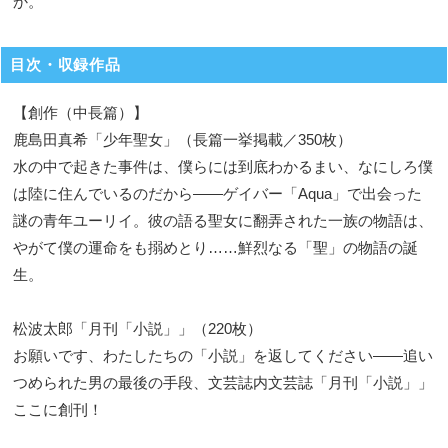
か。
目次・収録作品
【創作（中長篇）】
鹿島田真希「少年聖女」（長篇一挙掲載／350枚）
水の中で起きた事件は、僕らには到底わかるまい、なにしろ僕
は陸に住んでいるのだから――ゲイバー「Aqua」で出会った
謎の青年ユーリイ。彼の語る聖女に翻弄された一族の物語は、
やがて僕の運命をも搦めとり……鮮烈なる「聖」の物語の誕
生。
松波太郎「月刊「小説」」（220枚）
お願いです、わたしたちの「小説」を返してください――追い
つめられた男の最後の手段、文芸誌内文芸誌「月刊「小説」」
ここに創刊！