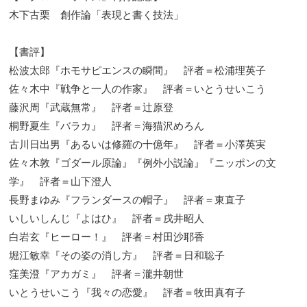
木下古栗 創作論「表現と書く技法」
【書評】
松波太郎『ホモサピエンスの瞬間』 評者＝松浦理英子
佐々木中『戦争と一人の作家』 評者＝いとうせいこう
藤沢周『武蔵無常』 評者＝辻原登
桐野夏生『バラカ』 評者＝海猫沢めろん
古川日出男『あるいは修羅の十億年』 評者＝小澤英実
佐々木敦『ゴダール原論』『例外小説論』『ニッポンの文
学』 評者＝山下澄人
長野まゆみ『フランダースの帽子』 評者＝東直子
いしいしんじ『よはひ』 評者＝戌井昭人
白岩玄『ヒーロー！』 評者＝村田沙耶香
堀江敏幸『その姿の消し方』 評者＝日和聡子
窪美澄『アカガミ』 評者＝瀧井朝世
いとうせいこう『我々の恋愛』 評者＝牧田真有子