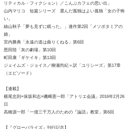
リティカル・フィクション）／こんぶカフェの思い出」
山内マリコ 短篇シリーズ 選んだ孤独はよい孤独「女の子怖
い」
絲山秋子「夢も見ずに眠った。」連作第2回「メソポタミアの
娘」
宮内勝典「永遠の道は曲りくねる」第6回
恩田陸「灰の劇場」第10回
町田康「ギケイキ」第13回
ジェイムズ・ジョイス／柳瀬尚紀＝訳「ユリシーズ」第17章
（エピソード）
【連載】
横尾忠則×保坂和志×磯﨑憲一郎「アトリエ会議」2016年2月26
日
高橋源一郎「一億三千万人のための『論語』教室」第6回
【『グローバライズ』刊行記念】