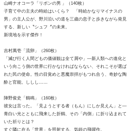
山崎ナオコーラ「リボンの男 」（140枚）
子育て中の主夫の時給はいくら？ 「時給かなりマイナスの
男」の主人公が、野川沿いの道を三歳の息子と歩きながら発見
する、新しい〝シュフ〞の未来。
新境地を示す傑作！
吉村萬壱「流卵」（260枚）
「滅び行く人間どもの価値観は全て屑や」―新人類への進化と
いう向こう側の世界に行かなければならない、それこそが選ば
れた民の使命。性の目覚めと悪魔崇拝がもつれ合う、奇妙な陶
酔と官能。ししし……
陣野俊史「鶴鳴」（160枚）
彼女は言った。「見ようとする者（もん）にしか見えん」と―
青白い光とともに飛来した折鶴、その「内側」に折り込まれて
いた祈りとは？
すぐ隣に在る「世界」を照射する、気鋭の飛躍作。