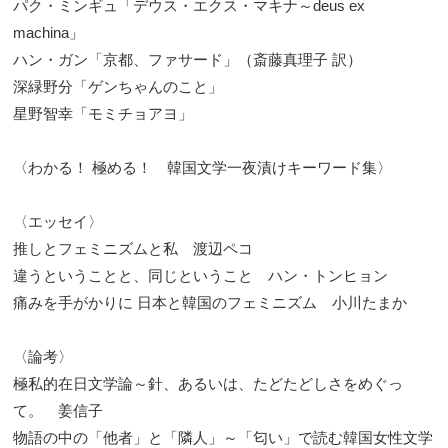
パク・ミンギュ「デウス・エクス・マキナ～deus ex
machina」
ハン・ガン「京都、ファサード」（斎藤真理子 訳）
深緑野分「ゲンちゃんのこと」
星野智幸「モミチョアヨ」
〈わかる！ 極める！ 韓国文学一夜漬けキーワード集〉
〈エッセイ〉
推しとフェミニズムと私 渡辺ペコ
違うということと、同じということ ハン・トンヒョン
痛みを手がかりに 日本と韓国のフェミニズム 小川たまか
〈論考〉
極私的在日文学論～針、あるいは、たどたどしさをめぐっ
て。 姜信子
物語の中の「他者」と「隣人」～「匂い」で読む韓国女性文学