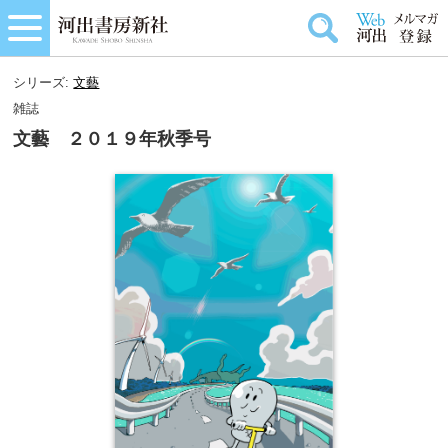
シリーズ:
文藝
雑誌
文藝 ２０１９年秋季号