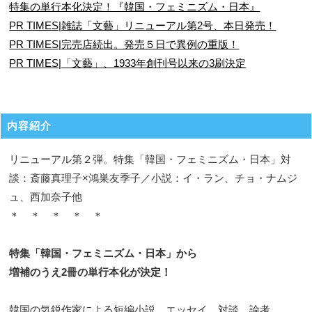
特集の単行本化決定！『韓国・フェミニズム・日本』
PR TIMES|雑誌「文藝」リニューアル第2号、本日発売！
PR TIMES|完売店続出。発売５日で異例の重版！
PR TIMES|「文藝」、1933年創刊号以来の3刷決定
内容紹介
リニューアル第２弾。特集「韓国・フェミニズム・日本」対
談：斎藤真理子×鴻巣友季子／小説：イ・ラン、チョ・ナムジ
ュ、西加奈子他
＊ ＊ ＊ ＊ ＊
特集「韓国・フェミニズム・日本」から
増補のうえ2冊の単行本化が決定！
韓国の気鋭作家による短編小説、エッセイ、対談、論考、