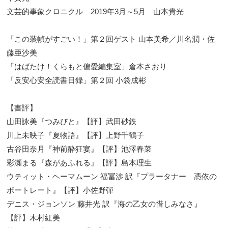
文芸的事象クロニクル 2019年3月～5月 山本貴光
「この装幀がすごい！」第２回ゲスト 山本美希／川名潤・佐
藤亜沙美
「はばたけ！くらもと偏愛編集室」倉本さおり
「反安心安全読書日録」第２回 小袋成彬
【書評】
山田詠美『つみびと』【評】武田砂鉄
川上未映子『夏物語』【評】上野千鶴子
古谷田奈月『神前酔狂宴』【評】池澤春菜
彩瀬まる『森があふれる』【評】島本理生
ウティット・ヘーマムーン 福冨渉 訳『プラータナー 憑依の
ポートレート』【評】小佐野彈
デニス・ジョンソン 藤井光 訳『海の乙女の惜しみなさ』
【評】木村紅美