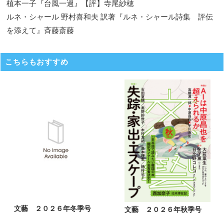
植本一子『台風一過』【評】寺尾紗穂
ルネ・シャール 野村喜和夫 訳著『ルネ・シャール詩集 評伝
を添えて』斉藤斎藤
こちらもおすすめ
文藝 ２０２６年冬季号
文藝 ２０２６年秋季号