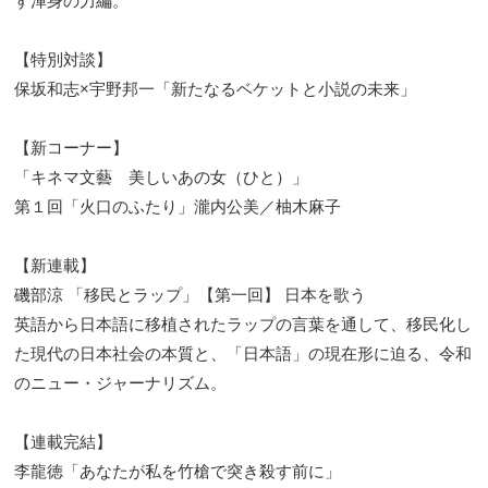
す渾身の力編。
【特別対談】
保坂和志×宇野邦一「新たなるベケットと小説の未来」
【新コーナー】
「キネマ文藝 美しいあの女（ひと）」
第１回「火口のふたり」瀧内公美／柚木麻子
【新連載】
磯部涼 「移民とラップ」【第一回】 日本を歌う
英語から日本語に移植されたラップの言葉を通して、移民化し
た現代の日本社会の本質と、「日本語」の現在形に迫る、令和
のニュー・ジャーナリズム。
【連載完結】
李龍徳「あなたが私を竹槍で突き殺す前に」