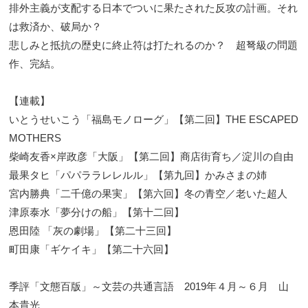
排外主義が支配する日本でついに果たされた反攻の計画。それ
は救済か、破局か？
悲しみと抵抗の歴史に終止符は打たれるのか？ 超弩級の問題
作、完結。
【連載】
いとうせいこう「福島モノローグ」【第二回】THE ESCAPED
MOTHERS
柴崎友香×岸政彦「大阪」【第二回】商店街育ち／淀川の自由
最果タヒ「パパララレレルル」【第九回】かみさまの姉
宮内勝典「二千億の果実」【第六回】冬の青空／老いた超人
津原泰水「夢分けの船」【第十二回】
恩田陸 「灰の劇場」【第二十三回】
町田康「ギケイキ」【第二十六回】
季評「文態百版」～文芸の共通言語 2019年４月～６月 山
本貴光