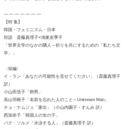
― ― ― ― ― ― ―
【特 集】
韓国・フェミニズム・日本
対談 斎藤真理子×鴻巣友季子
「世界文学のなかの隣人～祈りを共にするための「私たち文
学」」
〈短編〉
イ・ラン「あなたの可能性を見せてください」（斎藤真理子
訳）
小山田浩子「卵男」
高山羽根子「名前を忘れた人のこと～Unknown Man」
チョ・ナムジュ「家出」（小山内園子・すんみ 訳）
西加奈子「韓国人の女の子」
パク・ソルメ「水泳する人」（斎藤真理子 訳）