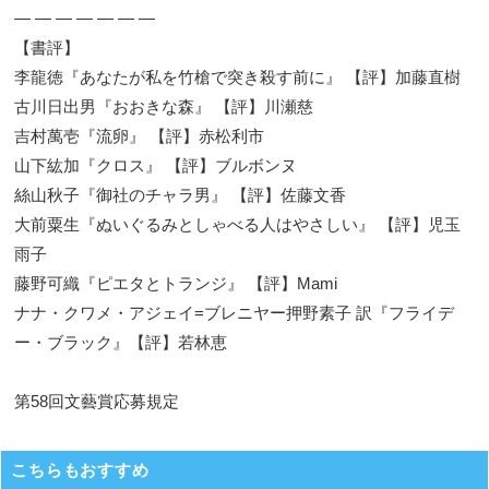
― ― ― ― ― ― ―
【書評】
李龍徳『あなたが私を竹槍で突き殺す前に』 【評】加藤直樹
古川日出男『おおきな森』 【評】川瀬慈
吉村萬壱『流卵』 【評】赤松利市
山下紘加『クロス』 【評】ブルボンヌ
絲山秋子『御社のチャラ男』 【評】佐藤文香
大前粟生『ぬいぐるみとしゃべる人はやさしい』 【評】児玉
雨子
藤野可織『ピエタとトランジ』 【評】Mami
ナナ・クワメ・アジェイ=ブレニヤー押野素子 訳『フライデ
ー・ブラック』【評】若林恵
第58回文藝賞応募規定
こちらもおすすめ