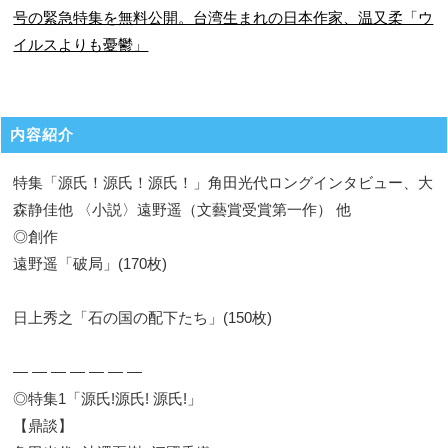
号の緊急特集を無料公開。台湾生まれの日本作家、温又柔「ウ
イルスよりも憂鬱」
内容紹介
特集「源氏！源氏！源氏！」角田光代ロングインタビュー、大
森静佳他 〈小説〉遠野遥（文藝賞受賞第一作） 他
◎創作
遠野遥「破局」(170枚)
日上秀之「石の国の配下たち」(150枚)
― ― ― ― ― ― ―
◎特集1「源氏!源氏! 源氏!」
【鼎談】