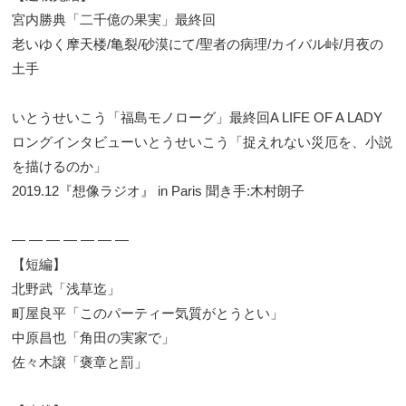
宮内勝典「二千億の果実」最終回
老いゆく摩天楼/亀裂/砂漠にて/聖者の病理/カイバル峠/月夜の
土手
いとうせいこう「福島モノローグ」最終回A LIFE OF A LADY
ロングインタビューいとうせいこう「捉えれない災厄を、小説
を描けるのか」
2019.12『想像ラジオ』 in Paris 聞き手:木村朗子
― ― ― ― ― ― ―
【短編】
北野武「浅草迄」
町屋良平「このパーティー気質がとうとい」
中原昌也「角田の実家で」
佐々木譲「褒章と罰」