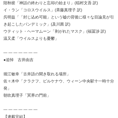
陸秋槎「神話の終わりと忘却の始まり」(稲村文吾 訳)
イ・ラン「コロスウイルス」(斉藤真理子 訳)
呉明益「「封じ込め可能」という嘘の背後に様々な目論見が引
き起こしたパンデミック」(及川茜 訳)
ウティット・ヘーマムーン「剥がれたマスク」(福冨渉 訳)
温又柔「ウイルスよりも憂鬱」
― ― ― ― ― ― ―
●追悼 古井由吉
堀江敏幸「古井語の聞き取れる場所」
佐々木中「クラクフ、ビルケナウ、ウィーン中央駅十一時十分
発」
朝吹真理子「冥界の門前」
― ― ― ― ― ― ―
【連載完結】