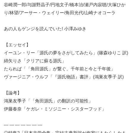
谷崎潤一郎/与謝野晶子/円地文子/橋本治/瀬戸内寂聴/大塚ひか
り/林望/アーサー・ウェイリー/角田光代/山崎ナオコーラ
あの人もゲンジを読んでいた! 小澤みゆき
【エッセイ】
イーユン・リー「源氏の夢をさがしてみたら」(篠森ゆりこ 訳)
綿矢りさ「クリアに蘇る源氏」
たられば「「角田源氏」が繋ぐ、千年前と今と千年後」
ヴァージニア・ウルフ「『源氏物語』書評」(鴻巣友季子 訳)
【論考】
鴻巣友季子「「角田源氏」の翻訳の可能性」
伊藤春奈「ケガレ・ミソジニー・シスターフッド」
― ― ― ― ― ― ―
◎特集2「日本文学全集」完結古典新訳が作家にもたらしたも