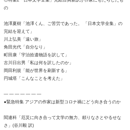
の
池澤夏樹「池澤くん、ご苦労であった。 「日本文学全集」の
完結を迎えて」
川上弘美「遠い旅」
角田光代「自分なり」
町田康「宇治拾遺物語を訳して」
古川日出男「私は何を訳したのか」
岡田利規「能が世界を刷新する」
円城塔「こんなことを考えた」
― ― ― ― ― ― ―
●緊急特集 アジアの作家は新型コロナ禍にどう向き合うのか
閻連科「厄災に向き合って文学の無力、頼りなさとやるせな
さ」(谷川毅 訳)