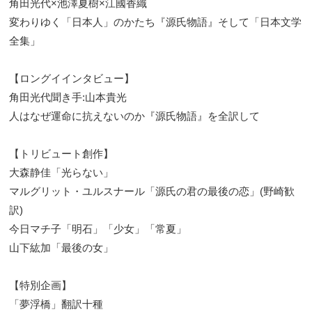
角田光代×池澤夏樹×江國香織
変わりゆく「日本人」のかたち『源氏物語』そして「日本文学
全集」
【ロングイインタビュー】
角田光代聞き手:山本貴光
人はなぜ運命に抗えないのか『源氏物語』を全訳して
【トリビュート創作】
大森静佳「光らない」
マルグリット・ユルスナール「源氏の君の最後の恋」(野崎歓
訳)
今日マチ子「明石」「少女」「常夏」
山下紘加「最後の女」
【特別企画】
「夢浮橋」翻訳十種