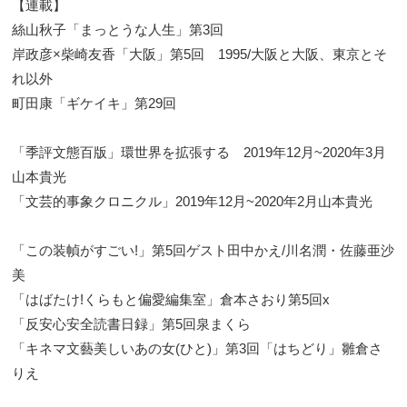
【連載】
絲山秋子「まっとうな人生」第3回
岸政彦×柴崎友香「大阪」第5回 1995/大阪と大阪、東京とそ
れ以外
町田康「ギケイキ」第29回
「季評文態百版」環世界を拡張する 2019年12月~2020年3月
山本貴光
「文芸的事象クロニクル」2019年12月~2020年2月山本貴光
「この装幀がすごい!」第5回ゲスト田中かえ/川名潤・佐藤亜沙
美
「はばたけ!くらもと偏愛編集室」倉本さおり第5回x
「反安心安全読書日録」第5回泉まくら
「キネマ文藝美しいあの女(ひと)」第3回「はちどり」雛倉さ
りえ