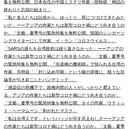
集を無料公開。日本在住の中国ミステリ作家・陸秋槎「神話の
終わりと忘却の始まり」
「私と友人たちは以前から、ゆっくり、死につづけてきたみた
いだ」ーーアジアの作家たちは新型コロナ禍にどう向き合うの
か。「文藝」夏季号の緊急特集を無料公開。韓国のシンガーソ
ングライターにして作家、イ・ラン「コロスウイルス」。
「SARSの過ちを台湾政府は繰り返さなかった」ーーアジアの
作家たちは新型コロナ禍にどう向き合うのか。「文藝」夏季号
の緊急特集を無料公開。『歩道橋の魔術師』で知られる台湾の
作家、呉明益「「封じ込め可能」という嘘の背後に 様々な目
論見が引き起こしたパンデミック」。
「感染症の危機下で、政権内部の人々がしっかりと肥えてい
る」アジアの作家たちは新型コロナ禍にどう向き合うのか。
「文藝」夏季号の緊急特集を無料公開。タイの作家、ウティッ
ト・ヘーマムーン「剥がれたマスク」
「私は台湾人です」というバッジが示す忌まわしさーーアジア
の作家たちは新型コロナ禍にどう向き合うのか。「文藝」夏季