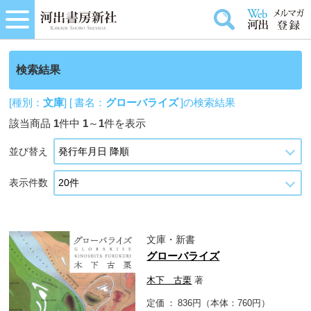
検索結果
[種別：
文庫
] [ 書名：
グローバライズ
]の検索結果
該当商品
1
件中
1
～
1
件を表示
並び替え
表示件数
文庫・新書
グローバライズ
木下 古栗
著
定価
836円（本体：760円）