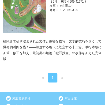
ISBN
978-4-309-41671-7
在庫
○在庫あり
発売日
2019.03.06
極限まで研ぎ澄まされた文体と緻密な描写、文学的技巧を尽くして
爆発的瞬間を描く――加速する現代に屹立する十二篇。単行本版に
加筆・修正を加え、最初期の短篇「犯罪捜査」の改作を加えた完全
版。
«
1
»
河出書房新社
河出文庫