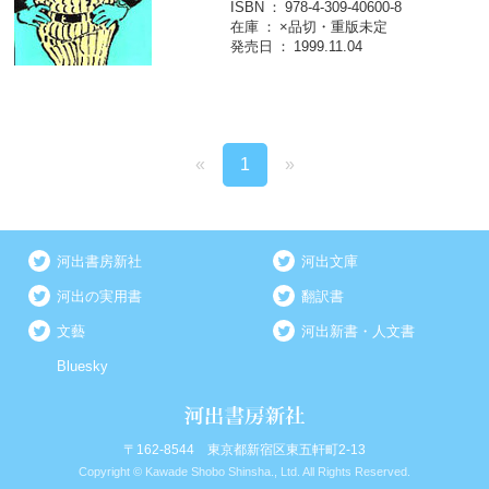
ISBN
978-4-309-40600-8
在庫
×品切・重版未定
発売日
1999.11.04
«
1
»
河出書房新社
河出文庫
河出の実用書
翻訳書
文藝
河出新書・人文書
Bluesky
〒162-8544 東京都新宿区東五軒町2-13
Copyright © Kawade Shobo Shinsha., Ltd. All Rights Reserved.