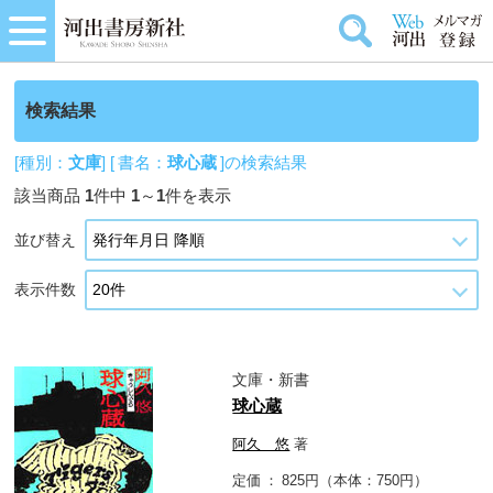
検索結果
[種別：
文庫
] [ 書名：
球心蔵
]の検索結果
該当商品
1
件中
1
～
1
件を表示
並び替え
表示件数
文庫・新書
球心蔵
阿久 悠
著
定価
825円（本体：750円）