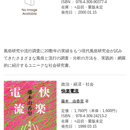
ISBN
978-4-309-90377-4
在庫
×品切・重版未定
発売日
2000.01.15
風俗研究や流行調査に20数年の実績をもつ現代風俗研究会が試み
てきたさまざまな風俗と流行の調査・分析の方法を、実践的・網羅
的に紹介するユニークな社会研究書。
政治・経済・社会
快楽電流
藤本 由香里
著
定価
1,760円（本体：1,600円）
ISBN
978-4-309-24213-2
在庫
×品切・重版未定
発売日
1999.03.15