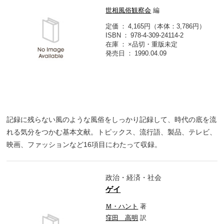
世相風俗観察会
編
定価
4,165円（本体：3,786円）
ISBN
978-4-309-24114-2
在庫
×品切・重版未定
発売日
1990.04.09
記録に残らない風のような風俗をしっかり記録して、時代の底を流
れる気分をつかむ基本文献。トピックス、流行語、製品、テレビ、
映画、ファッションなど16項目にわたって収録。
政治・経済・社会
ゲイ
Ｍ・ハント
著
窪田 高明
訳