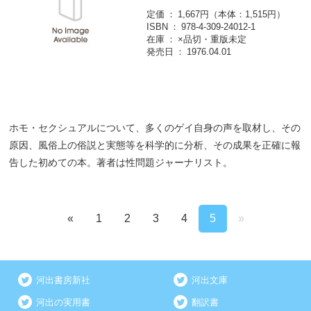
定価
1,667円（本体：1,515円）
ISBN
978-4-309-24012-1
在庫
×品切・重版未定
発売日
1976.04.01
ホモ・セクシュアルについて、多くのゲイ自身の声を取材し、その
原因、風俗上の俗説と実態等を科学的に分析、その成果を正確に報
告した初めての本。著者は性問題ジャーナリスト。
«
1
2
3
4
5
»
河出書房新社
河出文庫
河出の実用書
翻訳書