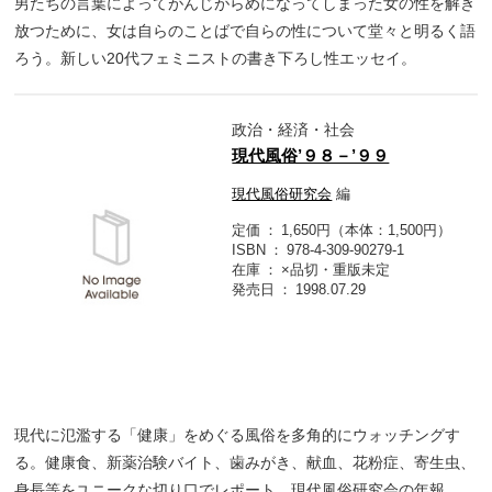
男たちの言葉によってがんじがらめになってしまった女の性を解き
放つために、女は自らのことばで自らの性について堂々と明るく語
ろう。新しい20代フェミニストの書き下ろし性エッセイ。
政治・経済・社会
現代風俗’９８－’９９
現代風俗研究会
編
定価
1,650円（本体：1,500円）
ISBN
978-4-309-90279-1
在庫
×品切・重版未定
発売日
1998.07.29
現代に氾濫する「健康」をめぐる風俗を多角的にウォッチングす
る。健康食、新薬治験バイト、歯みがき、献血、花粉症、寄生虫、
身長等をユニークな切り口でレポート。現代風俗研究会の年報。