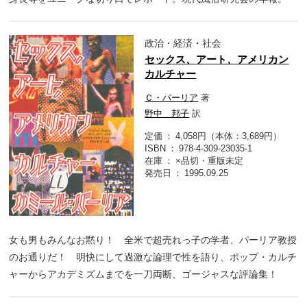
政治・経済・社会
セックス、アート、アメリカン
カルチャー
Ｃ・パーリア
著
野中 邦子
訳
定価
4,058円（本体：3,689円）
ISBN
978-4-309-23035-1
在庫
×品切・重版未定
発売日
1995.09.25
女も男もみんなお黙り！ 全米で超売れっ子の学者、パーリア教授
のお通りだ！ 明快にして過激な論理で性を語り、ポップ・カルチ
ャーからアカデミズムまでを一刀両断、ゴージャスな評論集！