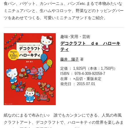
食パン、バゲット、カンパーニュ、バンズetc.まるで本物みたいな
ミニチュアパンと、生ハムやコロッケ、野菜などのトッピングパー
ツをあわせてつくる、可愛いミニチュアサンドをご紹介。
趣味･実用・芸術
デコクラフト ｄｅ ハローキ
ティ
藤井 陽子
著
定価
1,925円（本体：1,750円）
ISBN
978-4-309-92059-7
在庫
×品切・重版未定
発売日
2015.07.01
紙なのにまるで布みたい♪ 誰でもカンタンにできる、人気の布風
クラフトアート、デコクラフトで、ハローキティの世界を楽しみま