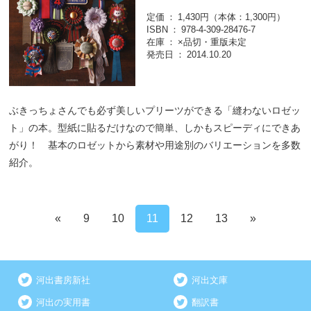
定価
1,430円（本体：1,300円）
ISBN
978-4-309-28476-7
在庫
×品切・重版未定
発売日
2014.10.20
ぶきっちょさんでも必ず美しいプリーツができる「縫わないロゼッ
ト」の本。型紙に貼るだけなので簡単、しかもスピーディにできあ
がり！ 基本のロゼットから素材や用途別のバリエーションを多数
紹介。
«
9
10
11
12
13
»
河出書房新社
河出文庫
河出の実用書
翻訳書