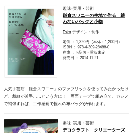
趣味･実用・芸術
鎌倉スワニーの生地で作る 縫
わないバッグと小物
Toko
デザイン・制作
定価
1,320円（本体：1,200円）
ISBN
978-4-309-28488-0
在庫
×品切・重版未定
発売日
2014.11.21
人気手芸店「鎌倉スワニー」のファブリックを使ってみたかったけ
ど、裁縫が苦手……という方に！ 両面テープで組み立て、カシメ
で補強すれば、工作感覚で憧れの布バッグが作れます。
趣味･実用・芸術
デコクラフト クリエーターズ