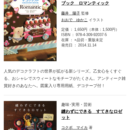
ブック ロマンティック
藤井 陽子
監修
おおで ゆかこ
イラスト
定価
1,650円（本体：1,500円）
ISBN
978-4-309-92037-5
在庫
×品切・重版未定
発売日
2014.11.14
人気のデコクラフトの世界が拡がる新シリーズ。乙女心をくすぐ
る、おシャレでスウィートなモチーフがたくさん。アンティーク雑
貨好きのあなたへ。図案入り専用用紙、デコテープ付！
趣味･実用・芸術
縫わずにできる すてきなロゼ
ット
コクボ マイカ
著