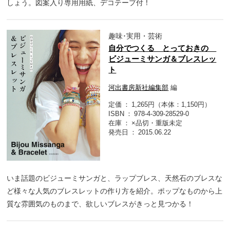
しょう。図案入り専用用紙、デコテープ付！
趣味･実用・芸術
自分でつくる とっておきの
ビジューミサンガ＆ブレスレッ
ト
河出書房新社編集部
編
定価
1,265円（本体：1,150円）
ISBN
978-4-309-28529-0
在庫
×品切・重版未定
発売日
2015.06.22
いま話題のビジューミサンガと、ラップブレス、天然石のブレスな
ど様々な人気のブレスレットの作り方を紹介。ポップなものから上
質な雰囲気のものまで、欲しいブレスがきっと見つかる！