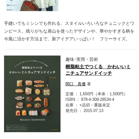
手縫いでもミシンでも作れる、スタイルいろいろなチュニックとワ
ンピース。残りがちな肩山を使ったデザインや、華やかすぎる柄を
今風に活かす方法まで、新アイデアいっぱい！ フリーサイズ。
趣味･実用・芸術
樹脂粘土でつくる かわいいミ
ニチュアサンドイッチ
関口 真優
著
定価
1,650円（本体：1,500円）
ISBN
978-4-309-28534-4
在庫
×品切・重版未定
発売日
2015.07.13