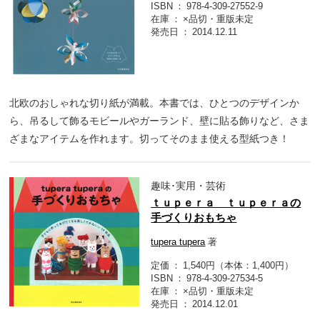
ISBN
978-4-309-27552-9
在庫
×品切・重版未定
発売日
2014.12.11
北欧のおしゃれな切り紙が満載。本書では、ひとつのデザインか
ら、吊るして飾るモビールやガーランド、壁に貼る飾りなど、さま
ざまなアイテムを作れます。切ってそのまま使える型紙つき！
趣味･実用・芸術
ｔｕｐｅｒａ ｔｕｐｅｒａの
手づくりおもちゃ
tupera tupera
著
定価
1,540円（本体：1,400円）
ISBN
978-4-309-27534-5
在庫
×品切・重版未定
発売日
2014.12.01