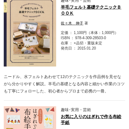
趣味･実用・芸術
羊毛フェルト基礎テクニックＢ
ＯＯＫ
佐々木 伸子
著
定価
1,100円（本体：1,000円）
ISBN
978-4-309-28503-0
在庫
×品切・重版未定
発売日
2015.01.20
ニードル、水フェルトあわせて12のテクニックを作品例を見せな
がら分かりやすく解説。羊毛の基礎となる内容と細かい作業のコツ
も丁寧にフォローした、初心者からプロまで必携の一冊。
趣味･実用・芸術
お気に入りのはぎれで作る布絵
手紙