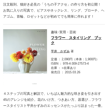
注文殺到、猫好き必見の「うちの子アクセ」の作り方を初公開！
お気に入りの写真で、ピアスやネックレス、リング、ブローチ、ヘ
アゴム、首輪、ロゼットなどが初めてでも簡単に作れます！
趣味･実用・芸術
フラワー スタイリング ブッ
ク
平井 かずみ
著
定価
2,090円（本体：1,900円）
ISBN
978-4-309-27573-4
在庫
○在庫あり
発売日
2015.03.26
４ステップの写真と解説で、いちばん魅力的な咲き姿を引き出す
45のアレンジを紹介。花のいけ方、つきあい方、器選び…フラワ
ースタイリスト平井かずみのエッセンスがたっぷり詰まった一冊。