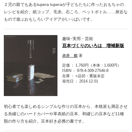
２児の親でもあるtupera tuperaが子どもたちに作ったおもちゃの
レシピを紹介。紙コップ、毛糸、石ころ、ペットボトル……身近な
もので遊ぶおもしろいアイデアがいっぱいです。
趣味･実用・芸術
豆本づくりのいろは 増補新版
赤井 都
著
定価
1,760円（本体：1,600円）
ISBN
978-4-309-27546-8
在庫
×品切・重版未定
発売日
2014.12.01
初心者でも楽しめるシンプルな作りの豆本から、本格派も満足させ
る糸綴じのハードカバーや革表紙の豆本、和綴じの豆本など11種
類の作り方を紹介。豆本好き必携の書です。