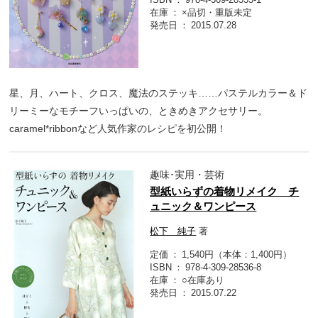
在庫
×品切・重版未定
発売日
2015.07.28
星、月、ハート、クロス、魔法のステッキ……パステルカラー＆ド
リーミーなモチーフいっぱいの、ときめきアクセサリー。
caramel*ribbonなど人気作家のレシピを初公開！
趣味･実用・芸術
型紙いらずの着物リメイク チ
ュニック＆ワンピース
松下 純子
著
定価
1,540円（本体：1,400円）
ISBN
978-4-309-28536-8
在庫
○在庫あり
発売日
2015.07.22