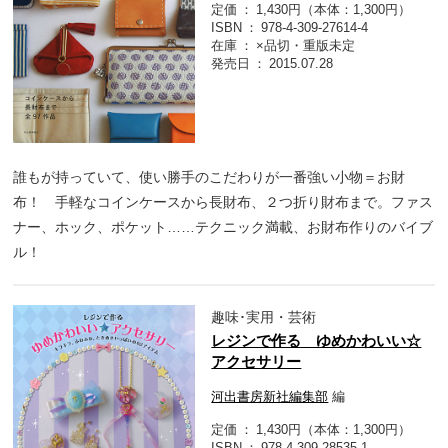
定価
1,430円（本体：1,300円）
ISBN
978-4-309-27614-4
在庫
×品切・重版未定
発売日
2015.07.28
誰もが持っていて、使い勝手のこだわりが一番強い小物＝お財
布！ 手軽なコインケースから長財布、２つ折り財布まで。ファス
ナー、ホック、ポケット……テクニック満載、お財布作りのバイブ
ル！
趣味･実用・芸術
レジンで作る ゆめかわいい☆
アクセサリー
河出書房新社編集部
編
定価
1,430円（本体：1,300円）
ISBN
978-4-309-28535-1