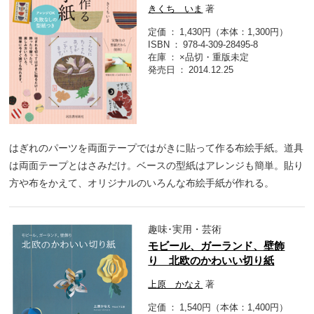
きくち いま
著
定価
1,430円（本体：1,300円）
ISBN
978-4-309-28495-8
在庫
×品切・重版未定
発売日
2014.12.25
はぎれのパーツを両面テープではがきに貼って作る布絵手紙。道具
は両面テープとはさみだけ。ベースの型紙はアレンジも簡単。貼り
方や布をかえて、オリジナルのいろんな布絵手紙が作れる。
趣味･実用・芸術
モビール、ガーランド、壁飾
り 北欧のかわいい切り紙
上原 かなえ
著
定価
1,540円（本体：1,400円）