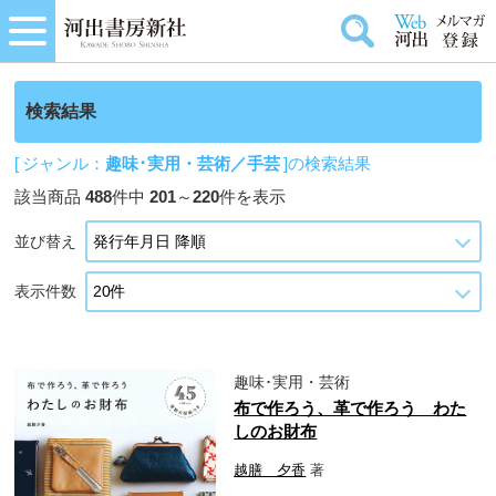
検索結果
[ ジャンル：
趣味･実用・芸術／手芸
]の検索結果
該当商品
488
件中
201
～
220
件を表示
並び替え
表示件数
趣味･実用・芸術
布で作ろう、革で作ろう わた
しのお財布
越膳 夕香
著