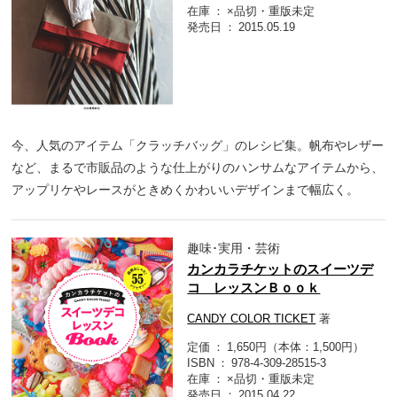
在庫
×品切・重版未定
発売日
2015.05.19
今、人気のアイテム「クラッチバッグ」のレシピ集。帆布やレザー
など、まるで市販品のような仕上がりのハンサムなアイテムから、
アップリケやレースがときめくかわいいデザインまで幅広く。
趣味･実用・芸術
カンカラチケットのスイーツデ
コ レッスンＢｏｏｋ
CANDY COLOR TICKET
著
定価
1,650円（本体：1,500円）
ISBN
978-4-309-28515-3
在庫
×品切・重版未定
発売日
2015.04.22