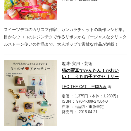
スイーツデコのカリスマ作家、カンカラチケットの新作レシピ集。
目からウロコのレジンテクで作るリボンからゴージャスなクリスタ
ルストーン使いの作品まで、大人ポップで素敵な作品が満載！
趣味･実用・芸術
猫の写真でかんたん！かわい
い！ うちの子アクセサリー
LEO THE CAT. 平岡みき
著
定価
1,375円（本体：1,250円）
ISBN
978-4-309-27584-0
在庫
×品切・重版未定
発売日
2015.04.21