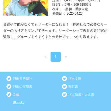
定価
1,430円（本体：1,300円）
ISBN
978-4-309-61803-6
在庫
×品切・重版未定
発売日
2020.04.23
資質や才能がなくてもリーダーになれる！ 将来社会で必要なリー
ダーのあり方をマンガで学べます。リーダーシップ教育の専門家が
監修し、グループをうまくまとめる技術をしっかり教えます。
«
1
»
河出書房新社
河出文庫
河出の実用書
翻訳書
文藝
河出新書・人文書
Bluesky