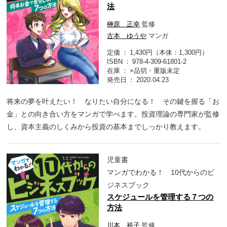
法
榊原 正幸
監修
古本 ゆうや
マンガ
定価
1,430円（本体：1,300円）
ISBN
978-4-309-61801-2
在庫
×品切・重版未定
発売日
2020.04.23
将来の夢を叶えたい！ なりたい自分になる！ その鍵を握る「お
金」との向き合い方をマンガで学べます。投資理論の専門家が監修
し、資本主義のしくみから投資の基本までしっかり教えます。
児童書
マンガでわかる！ 10代からのビ
ジネスブック
スケジュールを管理する７つの
方法
川本 裕子
監修