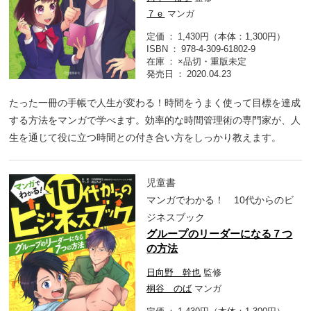
７ｅ
マンガ
定価
1,430円（本体：1,300円）
ISBN
978-4-309-61802-9
在庫
×品切・重版未定
発売日
2020.04.23
たった一冊の手帳で人生が変わる！時間をうまく使って目標を達成
する方法をマンガで学べます。効率的な時間管理術の専門家が、人
生を通じて役に立つ時間との付き合い方をしっかり教えます。
児童書
マンガでわかる！ 10代からのビ
ジネスブック
グループのリーダーになる７つ
の方法
日向野 幹也
監修
桐谷 のば
マンガ