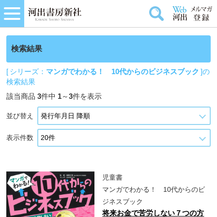
検索結果
[ シリーズ：
マンガでわかる！ 10代からのビジネスブック
]の
検索結果
該当商品
3
件中
1
～
3
件を表示
並び替え
表示件数
児童書
マンガでわかる！ 10代からのビ
ジネスブック
将来お金で苦労しない７つの方