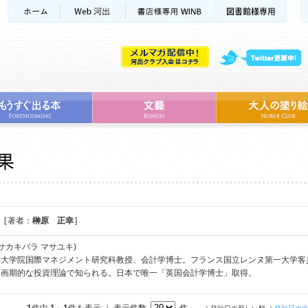
[ 著者：
榊原 正幸
]
サカキバラ マサユキ)
学大学院国際マネジメント研究科教授、会計学博士。フランス国立レンヌ第一大学客
た画期的な投資理論で知られる。日本で唯一「英国会計学博士」取得。