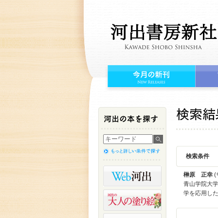
検索条件
榊原 正幸
(
青山学院大
学を応用し