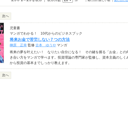
1
件中
1
～
1
件を表示 ｜ 表示件数
件
｜発行日の新しい順
｜
発行日の
次へ
児童書
マンガでわかる！ 10代からのビジネスブック
将来お金で苦労しない７つの方法
榊原 正幸
監修
古本 ゆうや
マンガ
将来の夢を叶えたい！ なりたい自分になる！ その鍵を握る「お金」との
き合い方をマンガで学べます。投資理論の専門家が監修し、資本主義のしく
から投資の基本までしっかり教えます。
次へ