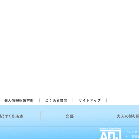
「ABJ
が、著作