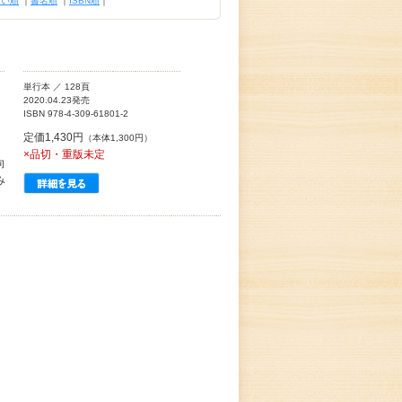
古い順
｜
書名順
｜
ISBN順
｜
単行本 ／ 128頁
2020.04.23発売
ISBN 978-4-309-61801-2
定価1,430円
（本体1,300円）
×品切・重版未定
向
み