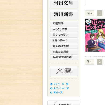
前へ
1
前へ
1