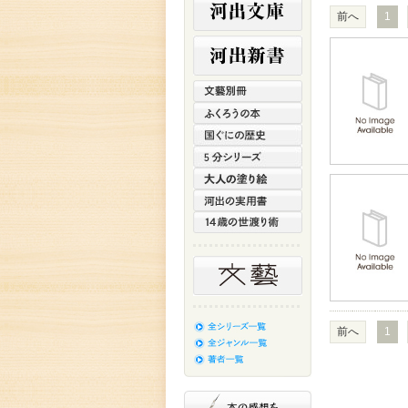
前へ
1
前へ
1