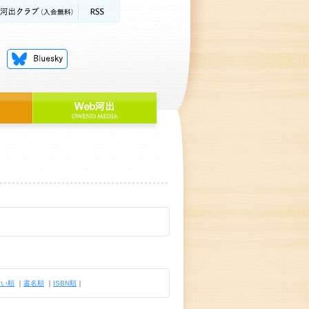
古い順
｜
書名順
｜
ISBN順
｜