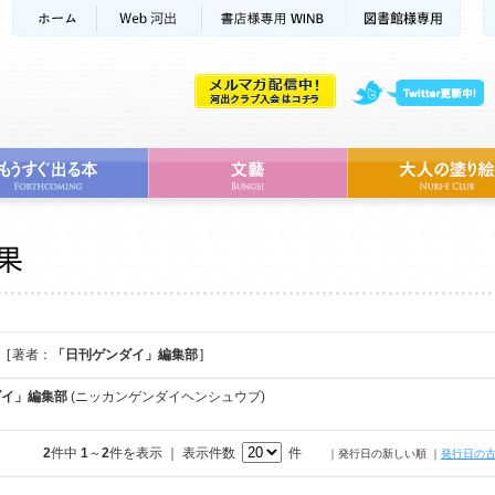
[ 著者：
「日刊ゲンダイ」編集部
]
ダイ」編集部
(ニッカンゲンダイヘンシュウブ)
2
件中
1
～
2
件を表示 ｜ 表示件数
件
｜発行日の新しい順
｜
発行日の