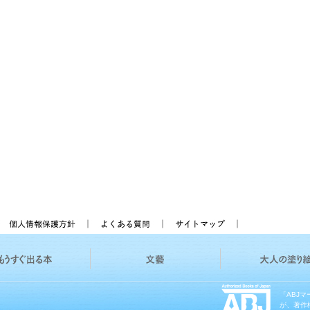
「ABJ
が、著作