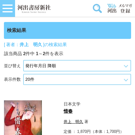
検索結果
[ 著者：
井上 明久
]の検索結果
該当商品
2
件中
1
～
2
件を表示
並び替え
表示件数
日本文学
惜春
井上 明久
著
定価
1,870円（本体：1,700円）