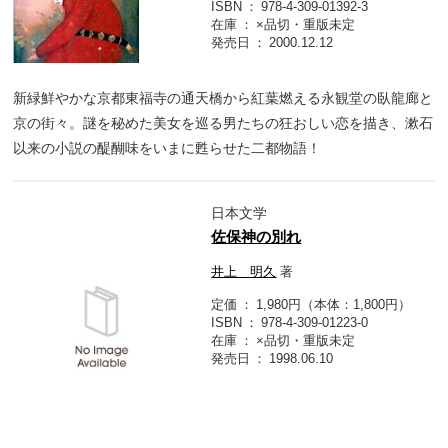
ISBN
978-4-309-01392-3
在庫
×品切・重版未定
発売日
2000.12.12
新緑鮮やかな京都東福寺の通天橋から紅葉燃える永観堂の臥龍廊と
京の街々。謎を秘めた美女を巡る男たちの狂おしい恋を描き、漱石
以来の小説の醍醐味をいまに甦らせた二都物語！
日本文学
佐保神の別れ
井上 明久
著
定価
1,980円（本体：1,800円）
ISBN
978-4-309-01223-0
在庫
×品切・重版未定
発売日
1998.06.10