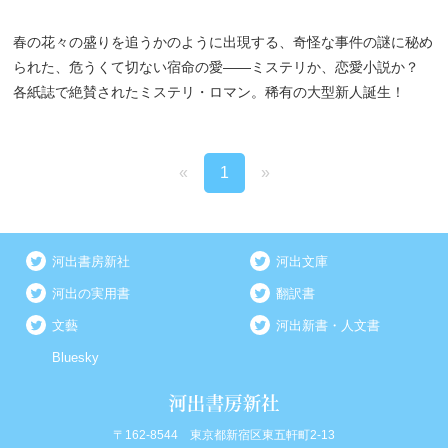
春の花々の盛りを追うかのように出現する、奇怪な事件の謎に秘め
られた、危うくて切ない宿命の愛――ミステリか、恋愛小説か？
各紙誌で絶賛されたミステリ・ロマン。稀有の大型新人誕生！
«
1
»
河出書房新社
河出文庫
河出の実用書
翻訳書
文藝
河出新書・人文書
Bluesky
〒162-8544 東京都新宿区東五軒町2-13