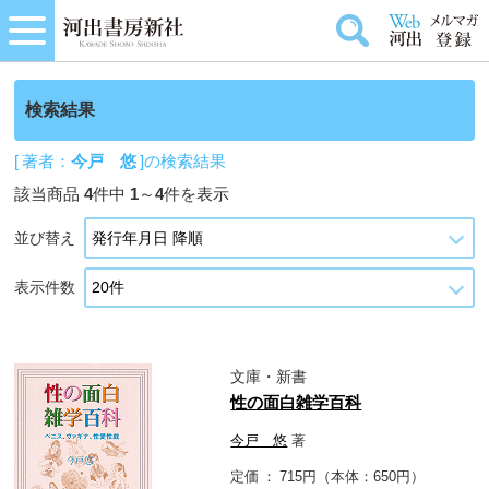
検索結果
[ 著者：
今戸 悠
]の検索結果
該当商品
4
件中
1
～
4
件を表示
並び替え
表示件数
文庫・新書
性の面白雑学百科
今戸 悠
著
定価
715円（本体：650円）