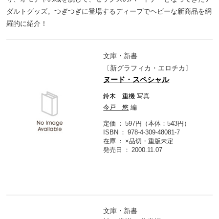
ダルトグッズ。つぎつぎに登場するディープでヘビーな新商品を網
羅的に紹介！
文庫・新書
〔新グラフィカ・エロチカ〕
ヌード・スペシャル
鈴木 重機
写真
今戸 悠
編
定価
597円（本体：543円）
ISBN
978-4-309-48081-7
在庫
×品切・重版未定
発売日
2000.11.07
文庫・新書