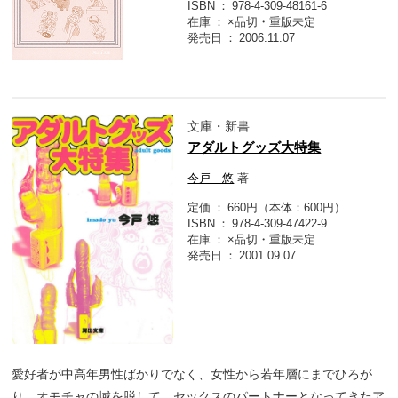
ISBN
978-4-309-48161-6
在庫
×品切・重版未定
発売日
2006.11.07
文庫・新書
アダルトグッズ大特集
今戸 悠
著
定価
660円（本体：600円）
ISBN
978-4-309-47422-9
在庫
×品切・重版未定
発売日
2001.09.07
愛好者が中高年男性ばかりでなく、女性から若年層にまでひろが
り、オモチャの域を脱して、セックスのパートナーとなってきたア