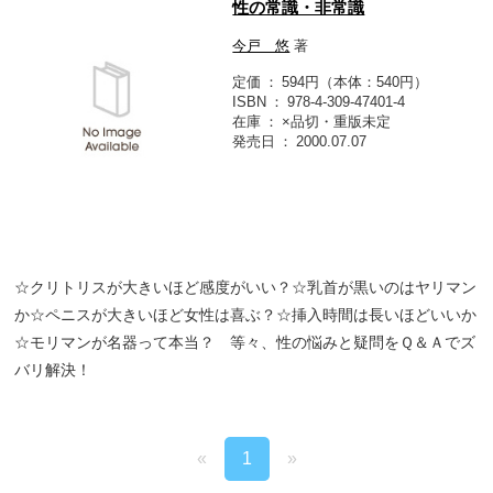
性の常識・非常識
今戸 悠
著
定価
594円（本体：540円）
ISBN
978-4-309-47401-4
在庫
×品切・重版未定
発売日
2000.07.07
☆クリトリスが大きいほど感度がいい？☆乳首が黒いのはヤリマン
か☆ペニスが大きいほど女性は喜ぶ？☆挿入時間は長いほどいいか
☆モリマンが名器って本当？ 等々、性の悩みと疑問をＱ＆Ａでズ
バリ解決！
«
1
»