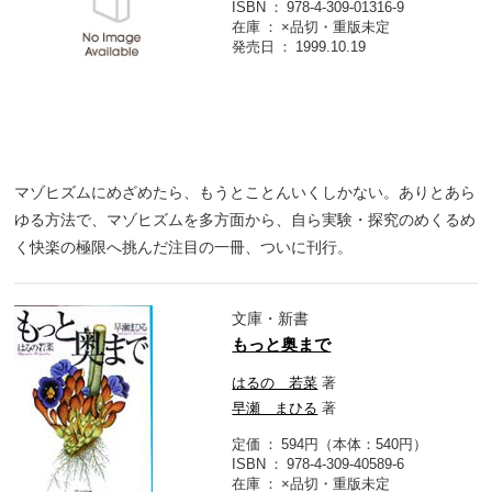
ISBN
978-4-309-01316-9
在庫
×品切・重版未定
発売日
1999.10.19
マゾヒズムにめざめたら、もうとことんいくしかない。ありとあら
ゆる方法で、マゾヒズムを多方面から、自ら実験・探究のめくるめ
く快楽の極限へ挑んだ注目の一冊、ついに刊行。
文庫・新書
もっと奥まで
はるの 若菜
著
早瀬 まひる
著
定価
594円（本体：540円）
ISBN
978-4-309-40589-6
在庫
×品切・重版未定