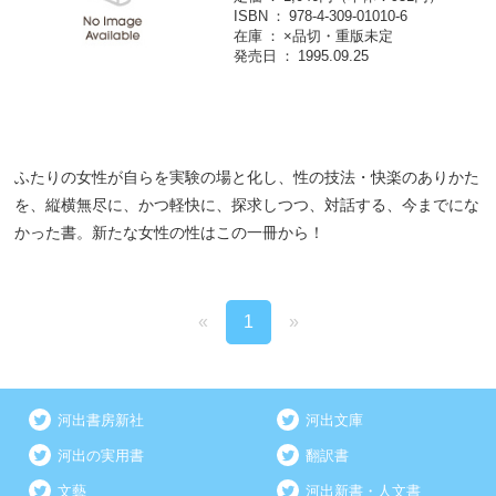
ISBN
978-4-309-01010-6
在庫
×品切・重版未定
発売日
1995.09.25
ふたりの女性が自らを実験の場と化し、性の技法・快楽のありかた
を、縦横無尽に、かつ軽快に、探求しつつ、対話する、今までにな
かった書。新たな女性の性はこの一冊から！
«
1
»
河出書房新社
河出文庫
河出の実用書
翻訳書
文藝
河出新書・人文書