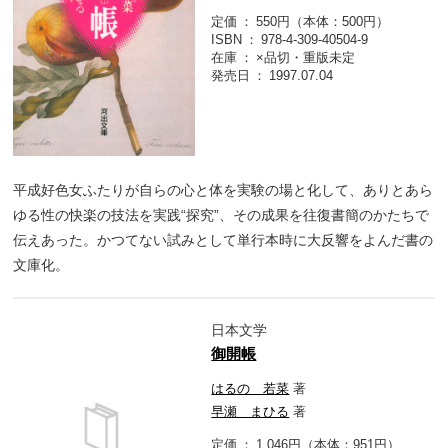
定価
550円（本体：500円）
ISBN
978-4-309-40504-9
在庫
×品切・重版未定
発売日
1997.07.04
平成好色女ふたりが自らの心と体を実験の場と化して、ありとあら
ゆる性の快楽の技法を実践“探究”、その成果を往復書簡のかたちで
伝えあった。かつてない試みとして単行本時に大反響をよんだ書の
文庫化。
日本文学
御開帳
はるの 若菜
著
早瀬 まひる
著
定価
1,046円（本体：951円）