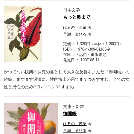
日本文学
もっと奥まで
はるの 若菜
著
早瀬 まひる
著
定価
1,320円（本体：1,200円）
ISBN
978-4-309-01163-9
在庫
×品切・重版未定
発売日
1997.08.11
かつてない快楽の探究の書として大きな反響をよんだ『御開帳』の
続編。ますます過激に、性的快楽の果てまでつきすすむ、全ての女
性と男性のための“レッスン”のすすめ。
文庫・新書
御開帳
はるの 若菜
著
早瀬 まひる
著