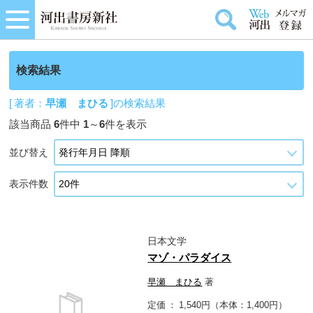
検索結果
[ 著者：
早瀬 まひる
]の検索結果
該当商品
6
件中
1
～
6
件を表示
並び替え
表示件数
日本文学
マゾ・パラダイス
早瀬 まひる
著
定価
1,540円（本体：1,400円）