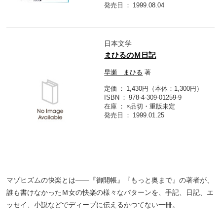
発売日
1999.08.04
日本文学
まひるのＭ日記
早瀬 まひる
著
定価
1,430円（本体：1,300円）
ISBN
978-4-309-01259-9
在庫
×品切・重版未定
発売日
1999.01.25
マゾヒズムの快楽とは――『御開帳』『もっと奥まで』の著者が、
誰も書けなかったＭ女の快楽の様々なパターンを、手記、日記、エ
ッセイ、小説などでディープに伝えるかつてない一冊。