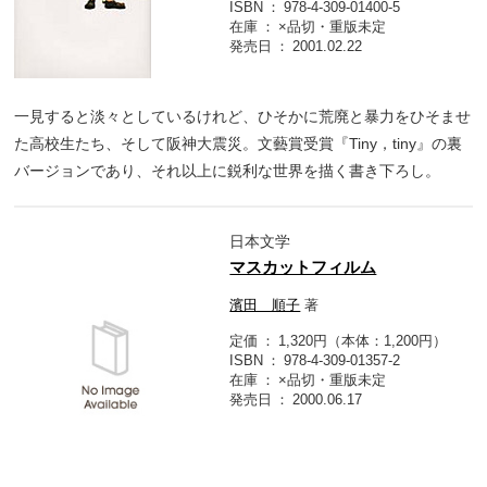
ISBN
978-4-309-01400-5
在庫
×品切・重版未定
発売日
2001.02.22
一見すると淡々としているけれど、ひそかに荒廃と暴力をひそませ
た高校生たち、そして阪神大震災。文藝賞受賞『Tiny，tiny』の裏
バージョンであり、それ以上に鋭利な世界を描く書き下ろし。
日本文学
マスカットフィルム
濱田 順子
著
定価
1,320円（本体：1,200円）
ISBN
978-4-309-01357-2
在庫
×品切・重版未定
発売日
2000.06.17