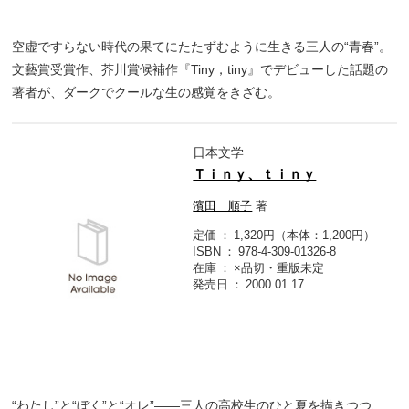
空虚ですらない時代の果てにたたずむように生きる三人の“青春”。
文藝賞受賞作、芥川賞候補作『Tiny，tiny』でデビューした話題の
著者が、ダークでクールな生の感覚をきざむ。
日本文学
Ｔｉｎｙ、ｔｉｎｙ
濱田 順子
著
定価
1,320円（本体：1,200円）
ISBN
978-4-309-01326-8
在庫
×品切・重版未定
発売日
2000.01.17
“わたし”と“ぼく”と“オレ”――三人の高校生のひと夏を描きつつ、