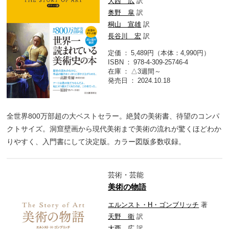
大西 広
訳
奥野 皐
訳
桐山 宣雄
訳
長谷川 宏
訳
定価
5,489円（本体：4,990円）
ISBN
978-4-309-25746-4
在庫
△3週間～
発売日
2024.10.18
全世界800万部超の大ベストセラー。絶賛の美術書、待望のコンパ
クトサイズ。洞窟壁画から現代美術まで美術の流れが驚くほどわか
りやすく、入門書にして決定版。カラー図版多数収録。
芸術・芸能
美術の物語
エルンスト・H・ゴンブリッチ
著
天野 衛
訳
大西 広
訳