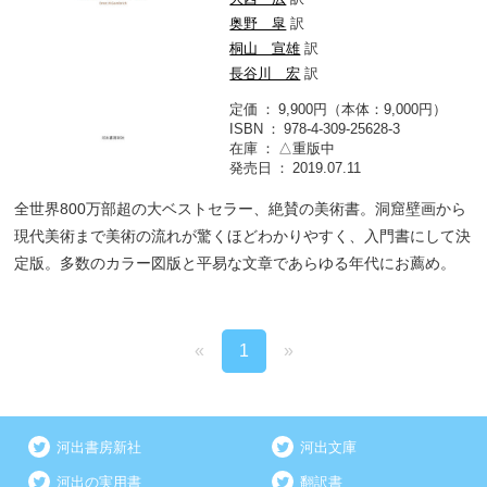
奥野 皐
訳
桐山 宣雄
訳
長谷川 宏
訳
定価
9,900円（本体：9,000円）
ISBN
978-4-309-25628-3
在庫
△重版中
発売日
2019.07.11
全世界800万部超の大ベストセラー、絶賛の美術書。洞窟壁画から
現代美術まで美術の流れが驚くほどわかりやすく、入門書にして決
定版。多数のカラー図版と平易な文章であらゆる年代にお薦め。
«
1
»
河出書房新社
河出文庫
河出の実用書
翻訳書