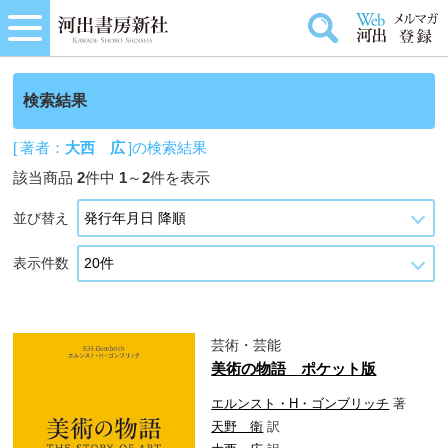
検索結果
[ 著者：
大西 広
]の検索結果
該当商品
2
件中
1
～
2
件を表示
並び替え
表示件数
芸術・芸能
美術の物語 ポケット版
エルンスト・H・ゴンブリッチ
著
天野 衛
訳