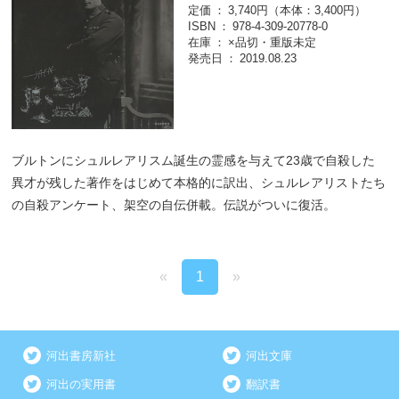
定価
3,740円（本体：3,400円）
ISBN
978-4-309-20778-0
在庫
×品切・重版未定
発売日
2019.08.23
ブルトンにシュルレアリスム誕生の霊感を与えて23歳で自殺した
異才が残した著作をはじめて本格的に訳出、シュルレアリストたち
の自殺アンケート、架空の自伝併載。伝説がついに復活。
«
1
»
河出書房新社
河出文庫
河出の実用書
翻訳書