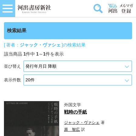
検索結果
[ 著者：
ジャック・ヴァシェ
]の検索結果
該当商品
1
件中
1
～
1
件を表示
並び替え
表示件数
外国文学
戦時の手紙
ジャック・ヴァシェ
著
原 智広
訳