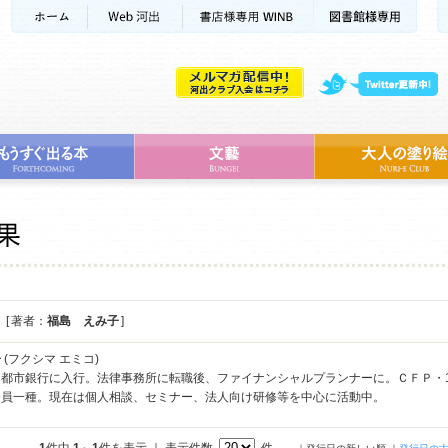
[ 著者：
福島 えみ子
]
子
(フクシマ エミコ)
、都市銀行に入行。法律事務所に転職後、ファイナンシャルプランナーに。ＣＦＰ・
務員一種。現在は個人相談、セミナー、法人向け研修等を中心に活動中。