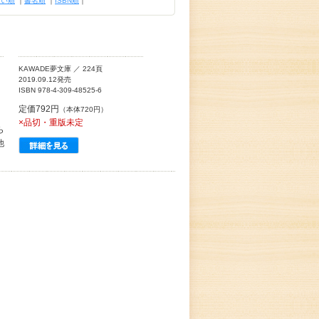
古い順
｜
書名順
｜
ISBN順
｜
KAWADE夢文庫 ／ 224頁
2019.09.12発売
ISBN 978-4-309-48525-6
定価792円
（本体720円）
×品切・重版未定
ら
他