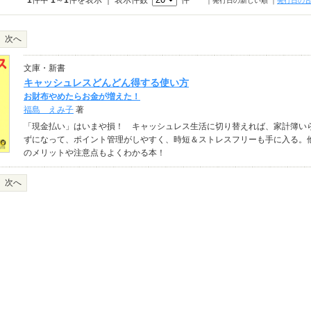
1
件中
1
～
1
件を表示 ｜ 表示件数
件
｜発行日の新しい順
｜
発行日の
次へ
文庫・新書
キャッシュレスどんどん得する使い方
お財布やめたらお金が増えた！
福島 えみ子
著
「現金払い」はいまや損！ キャッシュレス生活に切り替えれば、家計簿い
ずになって、ポイント管理がしやすく、時短＆ストレスフリーも手に入る。
のメリットや注意点もよくわかる本！
次へ