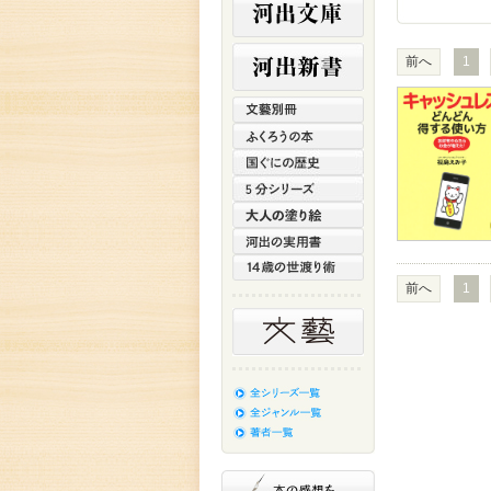
前へ
1
前へ
1