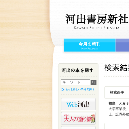
検索条件
福島 えみ
大学卒業後
士、証券外