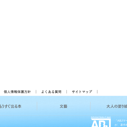
「ABJ
が、著作