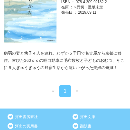
ISBN
978-4-309-92182-2
在庫
×品切・重版未定
発売日
2019.09.11
病弱の妻と幼子４人を連れ、わずか５千円で名古屋から京都に移
住。古びた360ｃｃの軽自動車に毛布数枚と子どものおむつ、そこ
に６人ぎゅうぎゅうの野宿生活から這い上がった夫婦の奇跡！
«
1
»
河出書房新社
河出文庫
河出の実用書
翻訳書