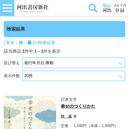
検索結果
[ 著者：
林 薫
]の検索結果
該当商品
1
件中
1
～
1
件を表示
並び替え
表示件数
日本文学
幸せのつくりかた
林 薫
著
定価
1,540円（本体：1,400円）