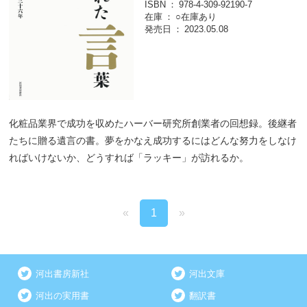
ISBN
978-4-309-92190-7
在庫
○在庫あり
発売日
2023.05.08
化粧品業界で成功を収めたハーバー研究所創業者の回想録。後継者
たちに贈る遺言の書。夢をかなえ成功するにはどんな努力をしなけ
ればいけないか、どうすれば「ラッキー」が訪れるか。
«
1
»
河出書房新社
河出文庫
河出の実用書
翻訳書