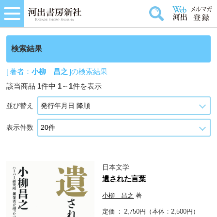
検索結果
[ 著者：
小柳 昌之
]の検索結果
該当商品
1
件中
1
～
1
件を表示
並び替え
表示件数
日本文学
遺された言葉
小柳 昌之
著
定価
2,750円（本体：2,500円）