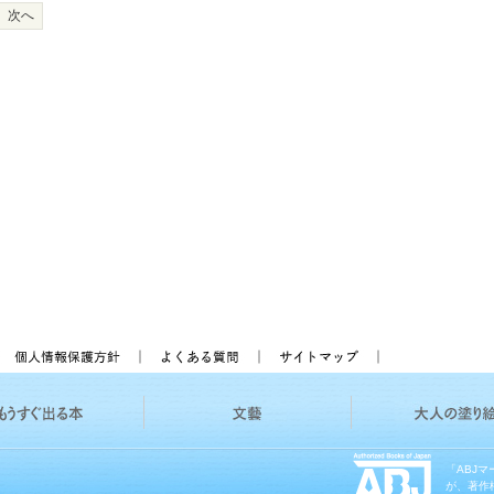
次へ
「ABJ
が、著作