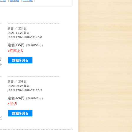
古い順
｜
書名順
｜
ISBN順
｜
新書 ／ 224頁
2021.11.29発売
ISBN 978-4-309-63140-0
定価935円
（本体850円）
○在庫あり
分
全
新書 ／ 208頁
2020.05.25発売
ISBN 978-4-309-63120-2
定価924円
（本体840円）
×品切
だ