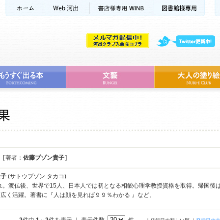
[ 著者：
佐藤ブゾン貴子
]
貴子
(サトウブゾン タカコ)
まれ。渡仏後、世界で15人、日本人では初となる相貌心理学教授資格を取得。帰国
広く活躍。著書に『人は顔を見れば９９％わかる 』など。