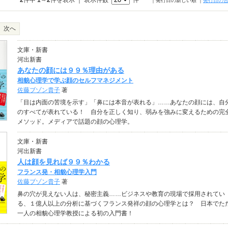
2
件中
1
～
2
件を表示 ｜ 表示件数
件
｜発行日の新しい順
｜
発行日の
次へ
文庫・新書
河出新書
あなたの顔には９９％理由がある
相貌心理学で学ぶ顔のセルフマネジメント
佐藤ブゾン貴子
著
「目は内面の苦境を示す」「鼻には本音が表れる」……あなたの顔には、自
のすべてが表れている！ 自分を正しく知り、弱みを強みに変えるための完
メソッド。メディアで話題の顔の心理学。
文庫・新書
河出新書
人は顔を見れば９９％わかる
フランス発・相貌心理学入門
佐藤ブゾン貴子
著
鼻の穴が見えない人は、秘密主義……ビジネスや教育の現場で採用されてい
る、１億人以上の分析に基づくフランス発祥の顔の心理学とは？ 日本でた
一人の相貌心理学教授による初の入門書！