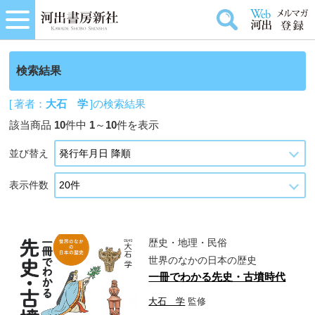
検索結果
[ 著者：
大石 学
]の検索結果
該当商品
10
件中
1
～
10
件を表示
並び替え
表示件数
歴史・地理・民俗
世界のなかの日本の歴史
一冊でわかる先史・古墳時代
大石 学
監修