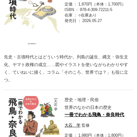
定価
1,870円（本体：1,700円）
ISBN
978-4-309-72211-5
在庫
○在庫あり
発売日
2026.05.27
先史・古墳時代とはどういう時代か。列島の誕生、縄文・弥生文
化、ヤマト政権の成立……図やイラストを使いながらわかりやす
く、ていねいに描く。コラム「そのころ、世界では？」も役に立
つ。
歴史・地理・民俗
世界のなかの日本の歴史
一冊でわかる飛鳥・奈良時代
大石 学
監修
定価
1,980円（本体：1,800円）