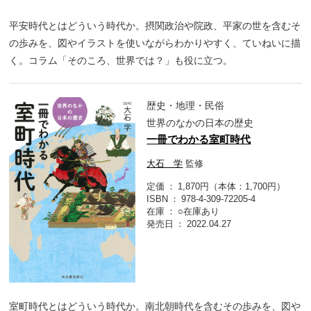
平安時代とはどういう時代か。摂関政治や院政、平家の世を含むそ
の歩みを、図やイラストを使いながらわかりやすく、ていねいに描
く。コラム「そのころ、世界では？」も役に立つ。
歴史・地理・民俗
世界のなかの日本の歴史
一冊でわかる室町時代
大石 学
監修
定価
1,870円（本体：1,700円）
ISBN
978-4-309-72205-4
在庫
○在庫あり
発売日
2022.04.27
室町時代とはどういう時代か。南北朝時代を含むその歩みを、図や