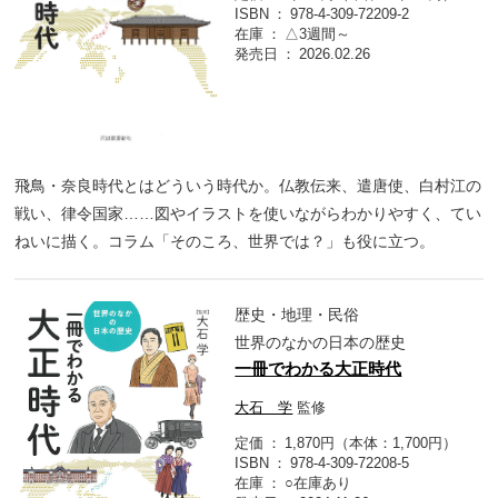
ISBN
978-4-309-72209-2
在庫
△3週間～
発売日
2026.02.26
飛鳥・奈良時代とはどういう時代か。仏教伝来、遣唐使、白村江の
戦い、律令国家……図やイラストを使いながらわかりやすく、てい
ねいに描く。コラム「そのころ、世界では？」も役に立つ。
歴史・地理・民俗
世界のなかの日本の歴史
一冊でわかる大正時代
大石 学
監修
定価
1,870円（本体：1,700円）
ISBN
978-4-309-72208-5
在庫
○在庫あり