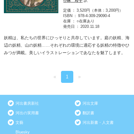
小林 玲子
訳
定価
3,520円（本体：3,200円）
ISBN
978-4-309-29090-4
在庫
○在庫あり
発売日
2020.11.18
妖精は、私たちの世界にひっそりと共存しています。庭の妖精、海
辺の妖精、山の妖精……それぞれの環境に適応する妖精の特徴やひ
みつが満載。美しいイラストレーションであなたを魅了します。
«
1
»
河出書房新社
河出文庫
河出の実用書
翻訳書
文藝
河出新書・人文書
Bluesky