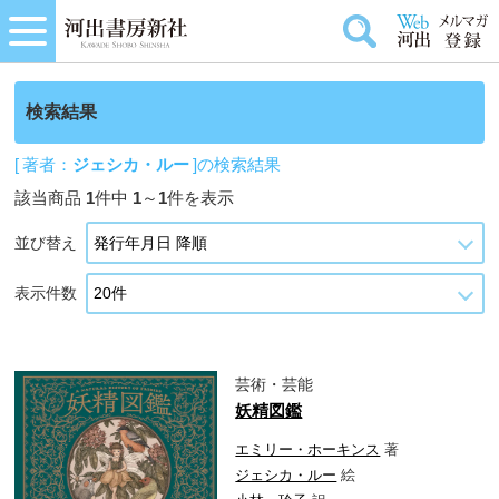
検索結果
[ 著者：
ジェシカ・ルー
]の検索結果
該当商品
1
件中
1
～
1
件を表示
並び替え
表示件数
芸術・芸能
妖精図鑑
エミリー・ホーキンス
著
ジェシカ・ルー
絵