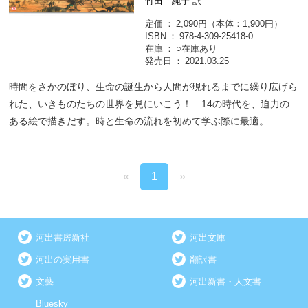
竹田 純子
訳
定価
2,090円（本体：1,900円）
ISBN
978-4-309-25418-0
在庫
○在庫あり
発売日
2021.03.25
時間をさかのぼり、生命の誕生から人間が現れるまでに繰り広げら
れた、いきものたちの世界を見にいこう！ 14の時代を、迫力の
ある絵で描きだす。時と生命の流れを初めて学ぶ際に最適。
«
1
»
河出書房新社
河出文庫
河出の実用書
翻訳書
文藝
河出新書・人文書
Bluesky