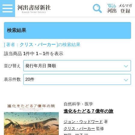
検索結果
[ 著者：
クリス・バーカー
]の検索結果
該当商品
1
件中
1
～
1
件を表示
並び替え
表示件数
自然科学・医学
進化をたどる７億年の旅
ジョン・ウッドワード
著
クリス・バーカー
監修