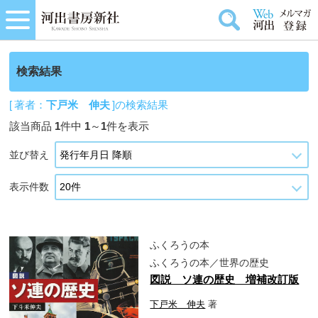
検索結果
[ 著者：
下戸米 伸夫
]の検索結果
該当商品
1
件中
1
～
1
件を表示
並び替え
表示件数
ふくろうの本
ふくろうの本／世界の歴史
図説 ソ連の歴史 増補改訂版
下戸米 伸夫
著