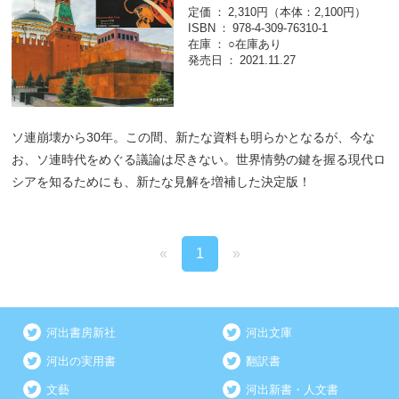
定価
2,310円（本体：2,100円）
ISBN
978-4-309-76310-1
在庫
○在庫あり
発売日
2021.11.27
ソ連崩壊から30年。この間、新たな資料も明らかとなるが、今な
お、ソ連時代をめぐる議論は尽きない。世界情勢の鍵を握る現代ロ
シアを知るためにも、新たな見解を増補した決定版！
«
1
»
河出書房新社
河出文庫
河出の実用書
翻訳書
文藝
河出新書・人文書