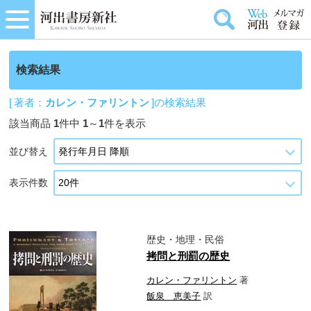
検索結果
[ 著者：
カレン・ファリントン
]の検索結果
該当商品
1
件中
1
～
1
件を表示
並び替え
表示件数
歴史・地理・民俗
拷問と刑罰の歴史
カレン・ファリントン
著
飯泉 恵美子
訳