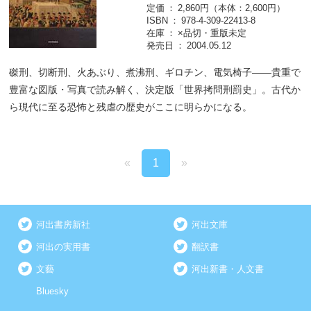
定価
2,860円（本体：2,600円）
ISBN
978-4-309-22413-8
在庫
×品切・重版未定
発売日
2004.05.12
磔刑、切断刑、火あぶり、煮沸刑、ギロチン、電気椅子――貴重で
豊富な図版・写真で読み解く、決定版「世界拷問刑罰史」。古代か
ら現代に至る恐怖と残虐の歴史がここに明らかになる。
«
1
»
河出書房新社
河出文庫
河出の実用書
翻訳書
文藝
河出新書・人文書
Bluesky