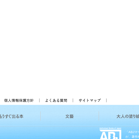
「ABJ
が、著作