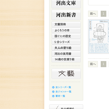
前へ
1
前へ
1