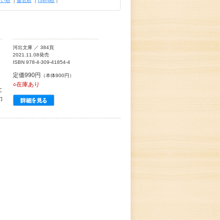
古い順
｜
書名順
｜
ISBN順
｜
河出文庫 ／ 384頁
2021.11.08発売
ISBN 978-4-309-41854-4
定価990円
（本体900円）
○在庫あり
と
力