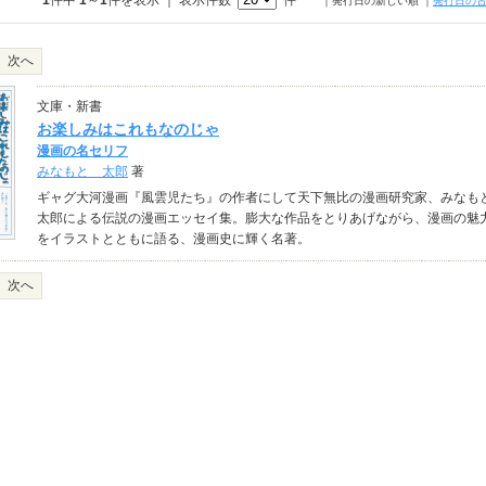
1
件中
1
～
1
件を表示 ｜ 表示件数
件
｜発行日の新しい順
｜
発行日の
次へ
文庫・新書
お楽しみはこれもなのじゃ
漫画の名セリフ
みなもと 太郎
著
ギャグ大河漫画『風雲児たち』の作者にして天下無比の漫画研究家、みなも
太郎による伝説の漫画エッセイ集。膨大な作品をとりあげながら、漫画の魅
をイラストとともに語る、漫画史に輝く名著。
次へ