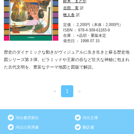
鈴木 まどか
古田 実
訳
牧人舎
訳
定価
2,200円（本体：2,000円）
ISBN
978-4-309-61183-9
在庫
×品切・重版未定
発売日
1998.07.15
歴史のダイナミックな動きがヴィジュアルに生き生きと蘇る歴史地
図シリーズ第３弾。ピラミッドや王家の谷など壮大な神秘に包まれ
た古代文明を、豊富なテーマ地図と図版で解説。
«
1
»
河出書房新社
河出文庫
河出の実用書
翻訳書