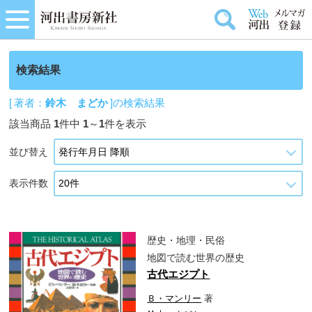
検索結果
[ 著者：
鈴木 まどか
]の検索結果
該当商品
1
件中
1
～
1
件を表示
並び替え
表示件数
歴史・地理・民俗
地図で読む世界の歴史
古代エジプト
Ｂ・マンリー
著